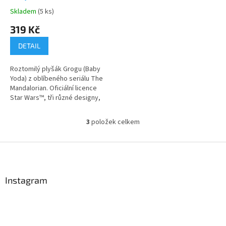
Skladem
(5 ks)
Průměrné
hodnocení
319 Kč
produktu
je
DETAIL
5,0
z
Roztomilý plyšák Grogu (Baby
5
Yoda) z oblíbeného seriálu The
hvězdiček.
Mandalorian. Oficiální licence
Star Wars™, tři různé designy,
velikost cca 17 cm. Více
produktů s motivem 👉 STAR
3
položek celkem
O
WARS
v
l
Z
á
á
d
p
a
a
Instagram
c
t
í
í
p
r
v