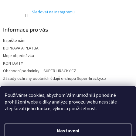
k
y
Sledovat na Instagramu
v
ý
p
Informace pro vás
i
s
Napište nám
u
DOPRAVA A PLATBA
Moje objednávka
KONTAKTY
Obchodní podmínky – SUPER-HRACKY.CZ
Zásady ochrany osobních údajů e-shopu Super-hracky.cz
Používáme cookies, abychom Vám umožnili pohodlné
prohlížení webu a díky analýze provozu webu neustále
Instagram
zlepšovali jeho funkce, výkon a použitelnost.
Nastavení
Vytvořil Shoptet