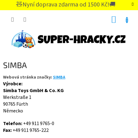
Přejít
🧸Nyní doprava zdarma od 1500 Kč!🚚
na
CZK
obsah
NÁKUP
KOŠÍK
SIMBA
Webová stránka značky:
SIMBA
Výrobce:
Simba Toys GmbH & Co. KG
Werkstraße 1
90765 Fürth
Německo
Telefon:
+49 911 9765-0
Fax:
+49 911 9765-222