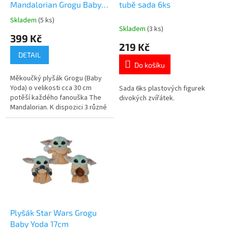
u
Mandalorian Grogu Baby
tubě sada 6ks
k
Yoda 30cm
Skladem
(5 ks)
Průměrné
t
Skladem
(3 ks)
hodnocení
399 Kč
ů
produktu
219 Kč
je
DETAIL
5,0
Do košíku
z
Měkoučký plyšák Grogu (Baby
5
Yoda) o velikosti cca 30 cm
Sada 6ks plastových figurek
hvězdiček.
potěší každého fanouška The
divokých zvířátek.
Mandalorian. K dispozici 3 různé
designy – odesíláme náhodně
dle aktuální dostupnosti.
Oficiálně licencovaný produkt.
Více produktů s motivem 👉
STAR WARS
Plyšák Star Wars Grogu
Baby Yoda 17cm