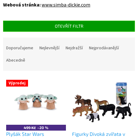
Webová stránka:
www.simba-dickie.com
OTEVŘÍT FILTR
Ř
a
Doporučujeme
Nejlevnější
Nejdražší
Nejprodávanější
z
e
Abecedně
n
í
V
p
Výprodej
ý
r
p
o
i
d
s
u
p
k
r
t
o
ů
499 Kč
–20 %
d
Plyšák Star Wars
Figurky Divoká zvířata v