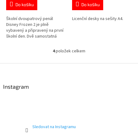
je
je
Do košíku
Do košíku
4,8
5,0
z
z
5
5
Školní dvoupatrový penál
Licenční desky na sešity A4.
hvězdiček.
hvězdiček.
Disney Frozen 2 je plně
vybavený a připravený na první
školní den. Dvě samostatná
patra zajistí přehledné uložení
školních pomůcek. Metalický
4
položek celkem
O
efekt na přední straně dodává
v
penálu originální vzhled. Oficiální
l
Z
licence Disney. 👉 Více
á
produktů s motivem Frozen
á
d
p
a
a
Instagram
c
t
í
í
p
r
v
k
y
Sledovat na Instagramu
v
ý