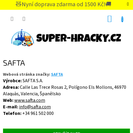
Přejít
🧸Nyní doprava zdarma od 1500 Kč!🚚
na
CZK
obsah
NÁKUP
KOŠÍK
SAFTA
Webová stránka značky:
SAFTA
Výrobce:
SAFTA S.A.
Adresa:
Calle Las Trece Rosas 2, Polígono Els Mollons, 46970
Alaquàs, Valencia, Španělsko
Web:
www.safta.com
E-mail:
info@safta.com
Telefon:
+34 961 502 000