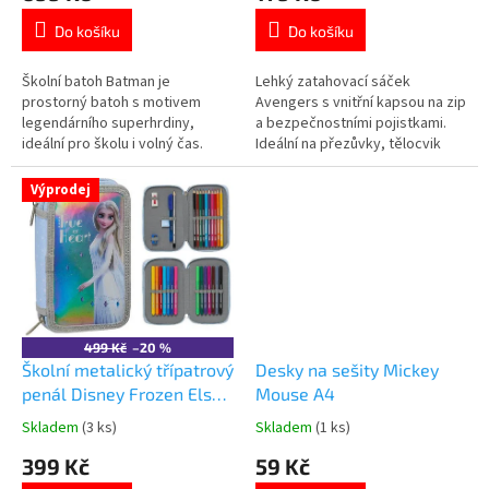
je
je
Do košíku
Do košíku
4,7
5,0
z
z
5
5
Školní batoh Batman je
Lehký zatahovací sáček
hvězdiček.
hvězdiček.
prostorný batoh s motivem
Avengers s vnitřní kapsou na zip
legendárního superhrdiny,
a bezpečnostními pojistkami.
ideální pro školu i volný čas.
Ideální na přezůvky, tělocvik
Prostorná hlavní komora a
nebo svačinu. Oficiální licence
přední kapsa na zip. Polstrovaná
Marvel. Více produktů s
Výprodej
záda a nastavitelné ramenní
motivem 👉 AVENGERS
popruhy. Boční síťované kapsy
na láhev. Oficiální licence DC
Comics Batman. 👉 Více
produktů s...
499 Kč
–20 %
Školní metalický třípatrový
Desky na sešity Mickey
penál Disney Frozen Elsa
Mouse A4
s vybavením
Skladem
(3 ks)
Skladem
(1 ks)
Průměrné
Průměrné
hodnocení
hodnocení
399 Kč
59 Kč
produktu
produktu