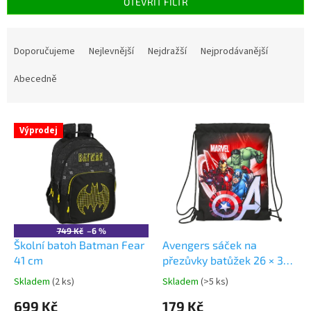
OTEVŘÍT FILTR
Ř
a
Doporučujeme
Nejlevnější
Nejdražší
Nejprodávanější
z
e
Abecedně
n
í
V
p
Výprodej
ý
r
p
o
i
d
s
u
p
k
r
t
o
ů
749 Kč
–6 %
d
Školní batoh Batman Fear
Avengers sáček na
u
41 cm
přezůvky batůžek 26 × 34
k
cm
Skladem
(2 ks)
Skladem
(>5 ks)
Průměrné
Průměrné
t
hodnocení
hodnocení
699 Kč
179 Kč
ů
produktu
produktu