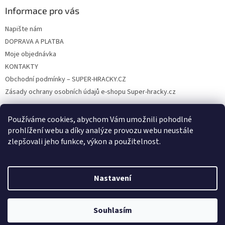
p
Informace pro vás
i
s
Napište nám
u
DOPRAVA A PLATBA
Moje objednávka
KONTAKTY
Obchodní podmínky – SUPER-HRACKY.CZ
Zásady ochrany osobních údajů e-shopu Super-hracky.cz
Používáme cookies, abychom Vám umožnili pohodlné
prohlížení webu a díky analýze provozu webu neustále
Instagram
zlepšovali jeho funkce, výkon a použitelnost.
Nastavení
Vytvořil Shoptet
Souhlasím
Copyright 2026
SUPER-HRACKY.CZ
. Všechna práva vyhrazena.