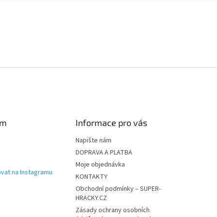
á
d
a
c
í
p
r
v
k
y
v
ý
p
am
Informace pro vás
i
s
Napište nám
u
DOPRAVA A PLATBA
Moje objednávka
vat na Instagramu
KONTAKTY
Obchodní podmínky – SUPER-
HRACKY.CZ
Zásady ochrany osobních