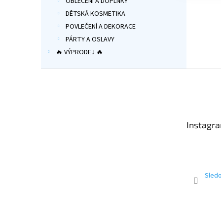
OBLEČENÍ A DOPLŇKY
DĚTSKÁ KOSMETIKA
POVLEČENÍ A DEKORACE
PÁRTY A OSLAVY
🔥 VÝPRODEJ 🔥
Z
á
p
a
t
Instagr
í
Sledo