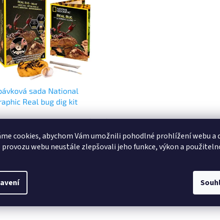
ávková sada National
aphic Real bug dig kit
Skladem
(>5 ks)
rné
cení
me cookies, abychom Vám umožnili pohodlné prohlížení webu a d
ktu
 provozu webu neustále zlepšovali jeho funkce, výkon a použiteln
Do košíku
Kč
jte a prozkoumejte 3 úžasné druhy
!
avení
Souh
ček.
O
v
l