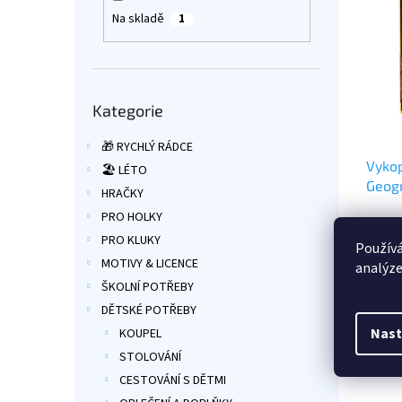
p
p
a
Na skladě
1
i
r
n
s
o
e
p
d
l
r
u
Přeskočit
o
k
Kategorie
kategorie
d
t
u
🎁 RYCHLÝ RÁDCE
ů
Vykop
k
🏖️ LÉTO
Geogr
t
HRAČKY
ů
PRO HOLKY
Průmě
PRO KLUKY
hodno
Používá
produ
MOTIVY & LICENCE
analýze
199 
je
ŠKOLNÍ POTŘEBY
5,0
Vykope
z
DĚTSKÉ POTŘEBY
hmyzu
5
Nast
KOUPEL
hvězdi
STOLOVÁNÍ
CESTOVÁNÍ S DĚTMI