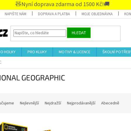
🧸Nyní doprava zdarma od 1500 Kč!🚚
NAPIŠTE NÁM
DOPRAVA A PLATBA
MOJE OBJEDNÁVKA
KON
HLEDAT
RO HOLKY
PRO KLUKY
MOTIVY & LICENCE
ŠKOLNÍ POTŘEB
C
IONAL GEOGRAPHIC
učujeme
Nejlevnější
Nejdražší
Nejprodávanější
Abecedně