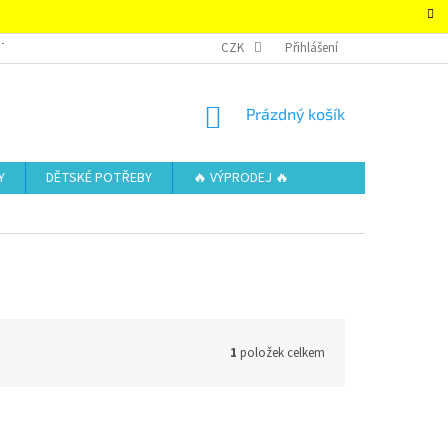
TAKTY
OBCHODNÍ PODMÍNKY – SUPER-HRACKY.CZ
CZK
Přihlášení
ZÁSADY OCHRAN
NÁKUPNÍ
Prázdný košík
KOŠÍK
Y
DĚTSKÉ POTŘEBY
🔥 VÝPRODEJ 🔥
1
položek celkem