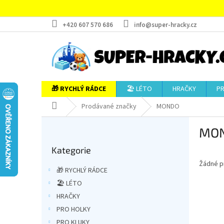
Přejít
na
obsah
+420 607 570 686
info@super-hracky.cz
🎁 RYCHLÝ RÁDCE
🏖️ LÉTO
HRAČKY
P
Domů
Prodávané značky
MONDO
P
MO
o
Přeskočit
s
Kategorie
kategorie
t
Žádné p
r
🎁 RYCHLÝ RÁDCE
a
🏖️ LÉTO
n
HRAČKY
n
í
PRO HOLKY
p
PRO KLUKY