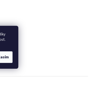
íky
ost.
lasím