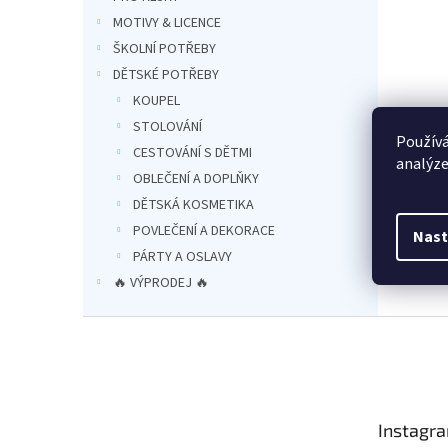
a
MOTIVY & LICENCE
n
ŠKOLNÍ POTŘEBY
e
DĚTSKÉ POTŘEBY
l
KOUPEL
STOLOVÁNÍ
Používá
CESTOVÁNÍ S DĚTMI
analýze
OBLEČENÍ A DOPLŇKY
DĚTSKÁ KOSMETIKA
POVLEČENÍ A DEKORACE
Nast
PÁRTY A OSLAVY
🔥 VÝPRODEJ 🔥
Z
á
p
a
t
Instagr
í