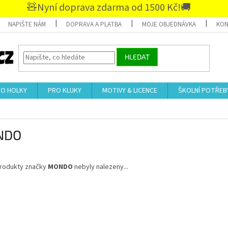
🧸Nyní doprava zdarma od 1500 Kč!🚚
NAPIŠTE NÁM
DOPRAVA A PLATBA
MOJE OBJEDNÁVKA
KON
HLEDAT
RO HOLKY
PRO KLUKY
MOTIVY & LICENCE
ŠKOLNÍ POTŘEB
NDO
rodukty značky
MONDO
nebyly nalezeny...