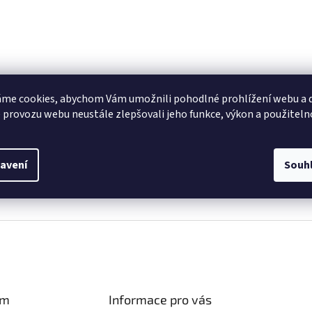
me cookies, abychom Vám umožnili pohodlné prohlížení webu a d
 provozu webu neustále zlepšovali jeho funkce, výkon a použiteln
avení
Souh
am
Informace pro vás