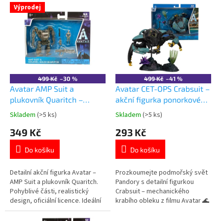
V
p
Výprodej
ý
r
p
o
i
d
s
u
p
k
r
t
o
ů
499 Kč
–30 %
499 Kč
–41 %
d
Avatar AMP Suit a
Avatar CET-OPS Crabsuit –
u
plukovník Quaritch –
akční figurka ponorkového
k
deluxe akční figurka
obleku | McFarlane
Skladem
(>5 ks)
Skladem
(>5 ks)
Průměrné
Průměrné
t
hodnocení
hodnocení
349 Kč
293 Kč
ů
produktu
produktu
je
je
Do košíku
Do košíku
5,0
5,0
z
z
5
5
Detailní akční figurka Avatar –
Prozkoumejte podmořský svět
hvězdiček.
hvězdiček.
AMP Suit a plukovník Quaritch.
Pandory s detailní figurkou
Pohyblivé části, realistický
Crabsuit – mechanického
design, oficiální licence. Ideální
krabího obleku z filmu Avatar 🌊
pro sběratele i fanoušky. Více
🛠️ Objevte více produktů
produktů s motivem
z Pandory 👉 Zobrazit všechny