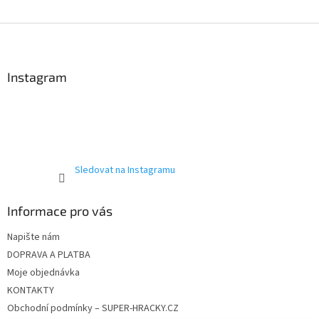
O
v
l
Z
á
á
d
p
a
a
Instagram
c
t
í
í
p
r
v
k
y
Sledovat na Instagramu
v
ý
p
Informace pro vás
i
s
Napište nám
u
DOPRAVA A PLATBA
Moje objednávka
KONTAKTY
Obchodní podmínky – SUPER-HRACKY.CZ