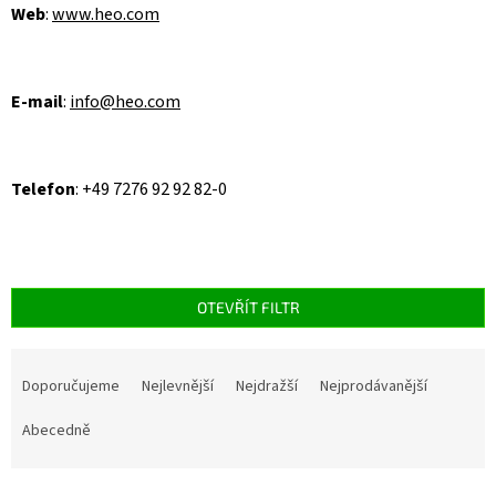
Web
:
www.heo.com
E-mail
:
info@heo.com
Telefon
:
+49 7276 92 92 82-0
OTEVŘÍT FILTR
Ř
a
Doporučujeme
Nejlevnější
Nejdražší
Nejprodávanější
z
e
Abecedně
n
í