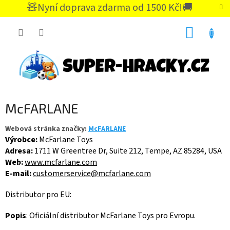
Přejít
🧸Nyní doprava zdarma od 1500 Kč!🚚
na
CZK
obsah
NÁKUP
KOŠÍK
McFARLANE
Webová stránka značky:
McFARLANE
Výrobce:
McFarlane Toys
Adresa:
1711 W Greentree Dr, Suite 212, Tempe, AZ 85284, USA
Web:
www.mcfarlane.com
E-mail:
customerservice@mcfarlane.com
Distributor pro EU:
Popis
:
Oficiální distributor McFarlane Toys pro Evropu.