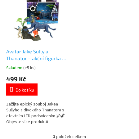
👉 AVATARA
figurky
Avatar Jake Sully a
Thanator – akční figurka s
LED efekty | McFarlane
Skladem
(>5 ks)
Průměrné
hodnocení
499 Kč
produktu
je
Do košíku
5,0
z
5
Zažijte epický souboj Jakea
hvězdiček.
Sullyho a divokého Thanatora s
efektním LED podsvícením 🌌🦖
Objevte více produktů
z Pandory 👉 Zobrazit všechny
figurky
3
položek celkem