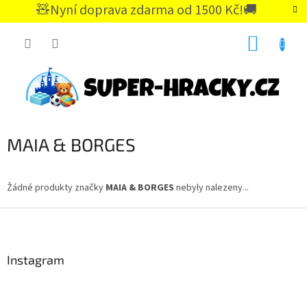
Přejít
🧸Nyní doprava zdarma od 1500 Kč!🚚
na
CZK
obsah
NÁKUP
KOŠÍK
MAIA & BORGES
Žádné produkty značky
MAIA & BORGES
nebyly nalezeny...
Z
á
p
a
Instagram
t
í