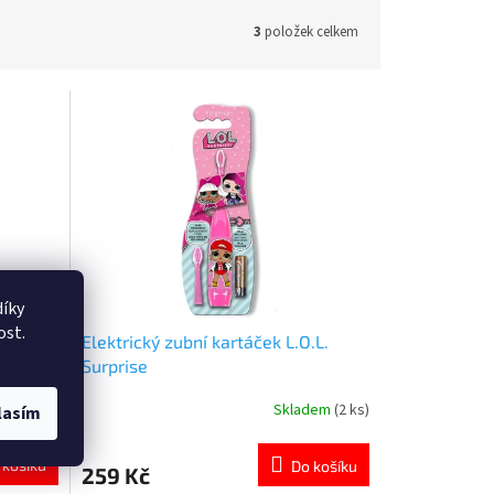
3
položek celkem
íky
ost.
75ml
Elektrický zubní kartáček L.O.L.
Surprise
em
(>5 ks)
Skladem
(2 ks)
lasím
Průměrné
hodnocení
produktu
 košíku
Do košíku
259 Kč
je