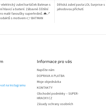
5,0
 elektrický zubní kartáček Batman s
Dětská zubní pasta LOL Surprise s
z
í hlavicí a baterií. Zábavné čištění
jahodovou příchutí.
5
ro malé fanoušky superhrdinů. 🦇🪥
ček.
hvězdiček.
produktů s motivem 👉 BATMAN
O
v
l
á
d
a
c
í
am
Informace pro vás
p
r
Napište nám
v
DOPRAVA A PLATBA
k
Moje objednávka
y
vat na Instagramu
v
KONTAKTY
ý
Obchodní podmínky – SUPER-
p
HRACKY.CZ
i
Zásady ochrany osobních
s