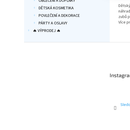
5,0
OBLEČENÍ A DOPLŇKY
Dětský
z
DĚTSKÁ KOSMETIKA
náhradn
5
POVLEČENÍ A DEKORACE
zubů p
hvězdi
Více 
PÁRTY A OSLAVY
🔥 VÝPRODEJ 🔥
Z
á
p
a
t
Instagr
í
Sledo