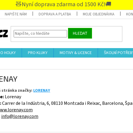
🧸Nyní doprava zdarma od 1500 Kč!🚚
NAPIŠTE NÁM
DOPRAVA A PLATBA
MOJE OBJEDNÁVKA
KON
HLEDAT
RO HOLKY
PRO KLUKY
MOTIVY & LICENCE
ŠKOLNÍ POTŘEB
ENAY
 stránka značky:
LORENAY
e:
Lorenay
:
Carrer de la Indústria, 6, 08110 Montcada i Reixac, Barcelona, Šp
ww.lorenay.com
:
info@lorenay.com