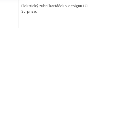
4,8
Elektrický zubní kartáček v designu LOL
z
Surprise.
5
hvězdiček.