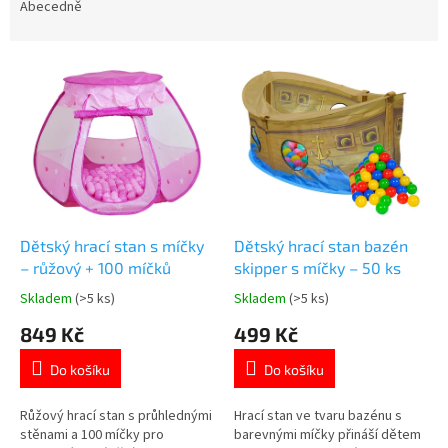
e
Abecedně
n
í
V
p
ý
r
p
o
i
d
s
u
p
k
r
t
o
ů
d
Dětský hrací stan s míčky
Dětský hrací stan bazén
u
– růžový + 100 míčků
skipper s míčky – 50 ks
k
Skladem
(>5 ks)
Skladem
(>5 ks)
Průměrné
Průměrné
t
hodnocení
hodnocení
849 Kč
499 Kč
ů
produktu
produktu
je
je
Do košíku
Do košíku
4,8
4,7
z
z
5
5
Růžový hrací stan s průhlednými
Hrací stan ve tvaru bazénu s
hvězdiček.
hvězdiček.
stěnami a 100 míčky pro
barevnými míčky přináší dětem