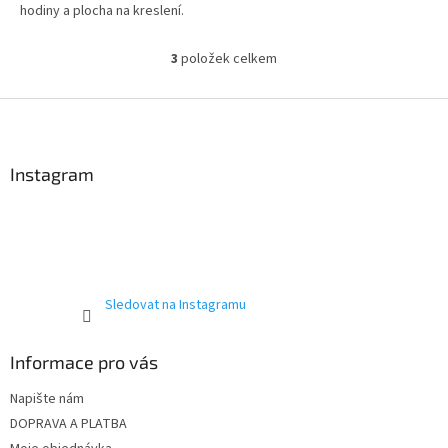
hodiny a plocha na kreslení.
Součástí je 42 magnetů a 6
pratelných fixů. Vhodný pro děti
3
položek celkem
O
od 1 roku. 👉 Více hraček od 18
v
měsíců
l
Z
á
á
d
p
a
a
Instagram
c
t
í
í
p
r
v
k
y
Sledovat na Instagramu
v
ý
p
Informace pro vás
i
s
Napište nám
u
DOPRAVA A PLATBA