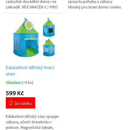
radostné dovádění doma i na
spoustu pohybu a zábavy.
zahradě. VÍCE HRAČEK 👉 PRO
Vhodný pro hraní doma i venku.
DĚTI OD 18 MĚSÍCŮ
VÍCE HRAČEK 👉 PRO DĚTI OD 18
MĚSÍCŮ
Edukativní dětský hrací
stan
Skladem
(>5 ks)
Průměrné
hodnocení
599 Kč
produktu
je
Do košíku
4,8
z
5
Edukativní dětský stan spojuje
hvězdiček.
zábavu, učení i kreativitu v
jednom. Magnetická tabule,