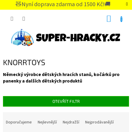
Přejít
🧸Nyní doprava zdarma od 1500 Kč!🚚
na
CZK
obsah
NÁKUP
KOŠÍK
KNORRTOYS
Německý výrobce dětských hracích stanů, kočárků pro
panenky a dalších dětských produktů
OTEVŘÍT FILTR
Ř
a
Doporučujeme
Nejlevnější
Nejdražší
Nejprodávanější
z