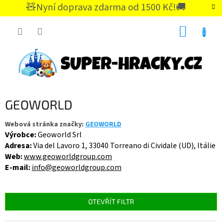
Přejít
🧸Nyní doprava zdarma od 1500 Kč!🚚
na
CZK
obsah
NÁKUP
KOŠÍK
GEOWORLD
Webová stránka značky:
GEOWORLD
Výrobce:
Geoworld Srl
Adresa:
Via del Lavoro 1, 33040 Torreano di Cividale (UD), Itálie
Web:
www.geoworldgroup.com
E-mail:
info@geoworldgroup.com
OTEVŘÍT FILTR