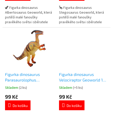
z
z
5
5
🦖 Figurka dinosaurus
🦕 Figurka dinosaurus
hvězdiček.
hvězdiček.
Albertosaurus Geoworld, která
Stegosaurus Geoworld, která
potěší malé fanoušky
potěší malé fanoušky
pravěkého světa i sběratele
pravěkého světa i sběratele
realistických modelů dinosaurů.
dinosauřích modelů. ✓ detailně
✓ detailně zpracovaný model
zpracovaný model dinosaura
dinosaura Albertosaurus ✓
Stegosaurus ✓ kvalitní figurka
kvalitní figurka značky Geoworld
značky Geoworld ✓ ideální na
✓ ideální na hraní i do sbírky
hraní i do sbírky dinosaurů 👉
dinosaurů 👉 Více produktů s
Více produktů s motivem
motivem dinosaurů
dinosaurů
Figurka dinosaurus
Figurka dinosaurus
Parasaurolophus
Velociraptor Geoworld 16
Geoworld 17 cm
cm
Skladem
(2 ks)
Skladem
(>5 ks)
Průměrné
Průměrné
hodnocení
hodnocení
99 Kč
99 Kč
produktu
produktu
je
je
Do košíku
Do košíku
5,0
5,0
z
z