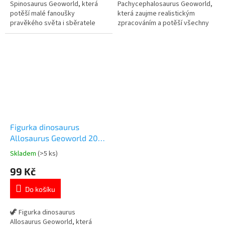
hvězdiček.
hvězdiček.
Spinosaurus Geoworld, která
Pachycephalosaurus Geoworld,
potěší malé fanoušky
která zaujme realistickým
pravěkého světa i sběratele
zpracováním a potěší všechny
realistických modelů dinosaurů.
malé fanoušky pravěkého
✓ detailně zpracovaný model
světa. ✓ detailně zpracovaný
dinosaura Spinosaurus ✓ kvalitní
model dinosaura
figurka značky Geoworld ✓
Pachycephalosaurus ✓ kvalitní
ideální na hraní i do sbírky
figurka značky Geoworld ✓
dinosaurů 👉 Více produktů s
ideální na hraní i do sbírky
motivem dinosaurů
dinosaurů 👉 Více produktů s
motivem...
Figurka dinosaurus
Allosaurus Geoworld 20
cm
Skladem
(>5 ks)
Průměrné
hodnocení
99 Kč
produktu
je
Do košíku
5,0
z
5
🦖 Figurka dinosaurus
hvězdiček.
Allosaurus Geoworld, která