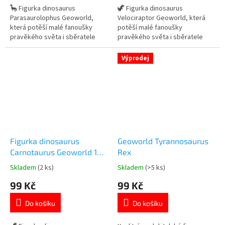
5
5
🦕 Figurka dinosaurus
🦖 Figurka dinosaurus
hvězdiček.
hvězdiček.
Parasaurolophus Geoworld,
Velociraptor Geoworld, která
která potěší malé fanoušky
potěší malé fanoušky
pravěkého světa i sběratele
pravěkého světa i sběratele
realistických modelů dinosaurů.
realistických modelů dinosaurů.
✓ detailně zpracovaný model
✓ detailně zpracovaný model
Výprodej
dinosaura Parasaurolophus ✓
dinosaura Velociraptor ✓ kvalitní
kvalitní figurka značky Geoworld
figurka značky Geoworld ✓
✓ ideální na hraní i do sbírky
ideální na hraní i do sbírky
dinosaurů 👉 Více produktů s
dinosaurů 👉 Více produktů s
motivem...
motivem dinosaurů
Figurka dinosaurus
Geoworld Tyrannosaurus
Carnotaurus Geoworld 18
Rex
cm
Skladem
(2 ks)
Skladem
(>5 ks)
Průměrné
Průměrné
hodnocení
hodnocení
99 Kč
99 Kč
produktu
produktu
je
je
Do košíku
Do košíku
5,0
5,0
z
z