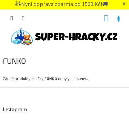
Přejít
🧸Nyní doprava zdarma od 1500 Kč!🚚
na
CZK
obsah
NÁKUP
KOŠÍK
FUNKO
Žádné produkty značky
FUNKO
nebyly nalezeny...
Z
á
p
a
Instagram
t
í