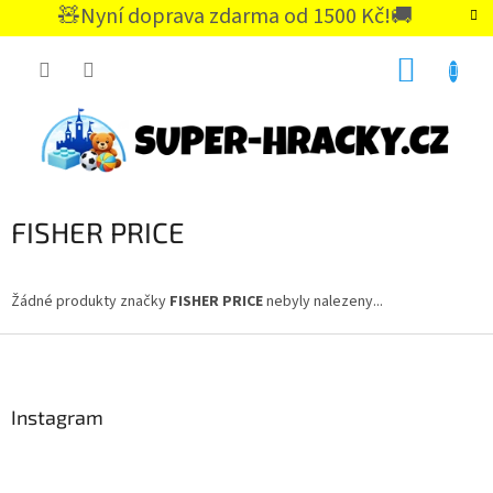
Přejít
🧸Nyní doprava zdarma od 1500 Kč!🚚
na
CZK
obsah
NÁKUP
KOŠÍK
FISHER PRICE
Žádné produkty značky
FISHER PRICE
nebyly nalezeny...
Z
á
p
a
Instagram
t
í