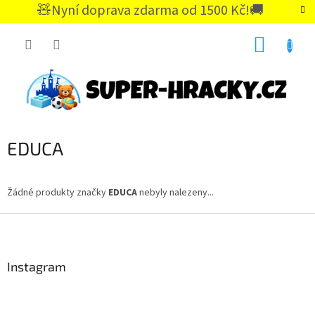
Přejít
🧸Nyní doprava zdarma od 1500 Kč!🚚
na
CZK
obsah
NÁKUP
KOŠÍK
EDUCA
Žádné produkty značky
EDUCA
nebyly nalezeny...
Z
á
p
a
Instagram
t
í