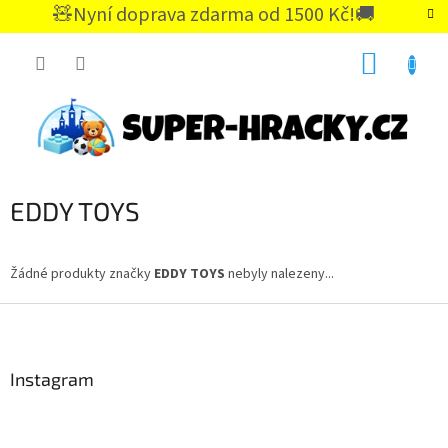
Přejít
🧸Nyní doprava zdarma od 1500 Kč!🚚
na
CZK
obsah
NÁKUP
KOŠÍK
EDDY TOYS
Žádné produkty značky
EDDY TOYS
nebyly nalezeny...
Z
á
p
a
Instagram
t
í