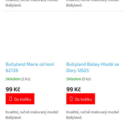
Kvalitní, ručně malovaný model
Kvalitní, ručně malovaný model
hvězdiček.
hvězdiček.
Bullyland.
Bullyland.
Bullyland Marie od koní
Bullyland Bailey Hledá se
62726
Dory 12625
Skladem
(2 ks)
Skladem
(5 ks)
Průměrné
Průměrné
hodnocení
hodnocení
99 Kč
99 Kč
produktu
produktu
je
je
Do košíku
Do košíku
5,0
5,0
z
z
5
5
Kvalitní, ručně malovaný model
Kvalitní, ručně malovaný model
hvězdiček.
hvězdiček.
Bullyland.
Bullyland.