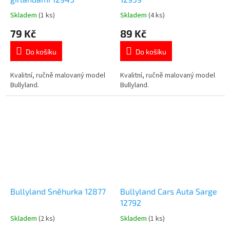
Skladem
(1 ks)
Skladem
(4 ks)
Průměrné
Průměrné
hodnocení
hodnocení
79 Kč
89 Kč
produktu
produktu
je
je
Do košíku
Do košíku
5,0
5,0
z
z
5
5
Kvalitní, ručně malovaný model
Kvalitní, ručně malovaný model
hvězdiček.
hvězdiček.
Bullyland.
Bullyland.
Bullyland Sněhurka 12877
Bullyland Cars Auta Sarge
12792
Skladem
(2 ks)
Skladem
(1 ks)
Průměrné
Průměrné
hodnocení
hodnocení