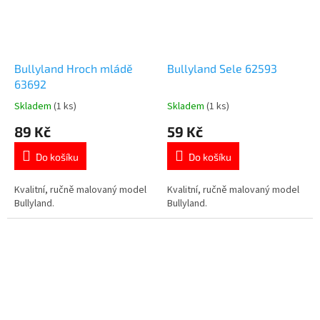
Bullyland Hroch mládě
Bullyland Sele 62593
63692
Skladem
(1 ks)
Skladem
(1 ks)
Průměrné
Průměrné
hodnocení
hodnocení
89 Kč
59 Kč
produktu
produktu
je
je
Do košíku
Do košíku
5,0
5,0
z
z
5
5
Kvalitní, ručně malovaný model
Kvalitní, ručně malovaný model
hvězdiček.
hvězdiček.
Bullyland.
Bullyland.