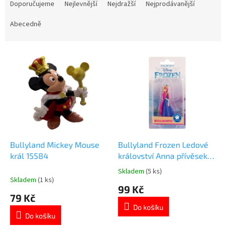
a
Doporučujeme
Nejlevnější
Nejdražší
Nejprodávanější
z
e
Abecedně
n
í
V
p
ý
r
p
o
i
d
s
u
p
k
r
t
o
ů
d
Bullyland Mickey Mouse
Bullyland Frozen Ledové
u
král 15584
království Anna přívěsek
k
13072
Skladem
(5 ks)
Průměrné
t
Skladem
(1 ks)
hodnocení
99 Kč
ů
produktu
79 Kč
je
Do košíku
5,0
Do košíku
z