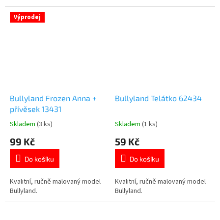
Výprodej
Bullyland Frozen Anna +
Bullyland Telátko 62434
přívěsek 13431
Skladem
(3 ks)
Skladem
(1 ks)
Průměrné
Průměrné
hodnocení
hodnocení
99 Kč
59 Kč
produktu
produktu
je
je
Do košíku
Do košíku
5,0
5,0
z
z
5
5
Kvalitní, ručně malovaný model
Kvalitní, ručně malovaný model
hvězdiček.
hvězdiček.
Bullyland.
Bullyland.