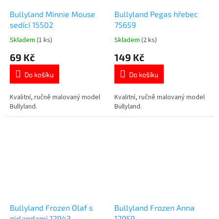
Bullyland Minnie Mouse
Bullyland Pegas hřebec
sedící 15502
75659
Skladem
(1 ks)
Skladem
(2 ks)
Průměrné
Průměrné
hodnocení
hodnocení
69 Kč
149 Kč
produktu
produktu
je
je
Do košíku
Do košíku
5,0
5,0
z
z
5
5
Kvalitní, ručně malovaný model
Kvalitní, ručně malovaný model
hvězdiček.
hvězdiček.
Bullyland.
Bullyland.
Bullyland Frozen Olaf s
Bullyland Frozen Anna
girlandami 12943
12959