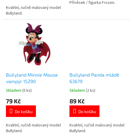
5
Přívěsek / figurka Frozen.
Kvalitní, ručně malovaný model
hvězdiček.
Bullyland.
Bullyland Minnie Mouse
Bullyland Panda mládě
vampýr 15290
63679
Skladem
(5 ks)
Skladem
(2 ks)
Průměrné
Průměrné
hodnocení
hodnocení
79 Kč
89 Kč
produktu
produktu
je
je
Do košíku
Do košíku
5,0
5,0
z
z
5
5
Kvalitní, ručně malovaný model
Kvalitní, ručně malovaný model
hvězdiček.
hvězdiček.
Bullyland.
Bullyland.