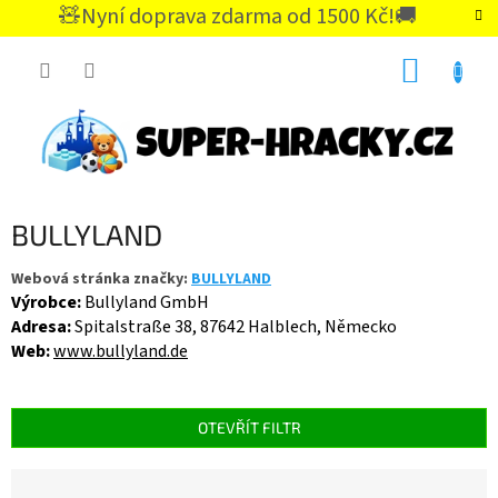
Přejít
🧸Nyní doprava zdarma od 1500 Kč!🚚
na
CZK
obsah
NÁKUP
KOŠÍK
BULLYLAND
Webová stránka značky:
BULLYLAND
Výrobce:
Bullyland GmbH
Adresa:
Spitalstraße 38, 87642 Halblech, Německo
Web:
www.bullyland.de
OTEVŘÍT FILTR
Ř