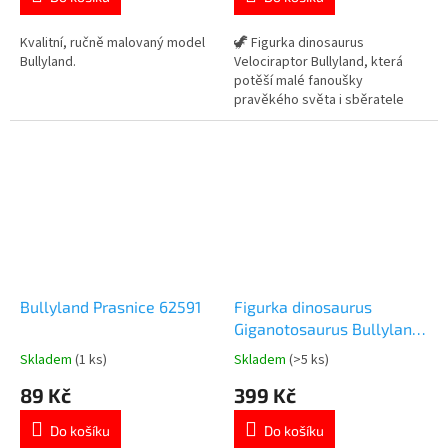
5,0
5,0
z
z
5
5
Kvalitní, ručně malovaný model
🦖 Figurka dinosaurus
hvězdiček.
hvězdiček.
Bullyland.
Velociraptor Bullyland, která
potěší malé fanoušky
pravěkého světa i sběratele
realistických modelů dinosaurů.
✓ ručně malovaný model s
detailním zpracováním ✓ kvalitní
figurka značky Bullyland ✓
ideální na hraní i do sbírky
dinosaurů 👉 Více produktů s
motivem dinosaurů
Bullyland Prasnice 62591
Figurka dinosaurus
Giganotosaurus Bullyland
30 cm
Skladem
(1 ks)
Skladem
(>5 ks)
Průměrné
Průměrné
hodnocení
hodnocení
89 Kč
399 Kč
produktu
produktu
je
je
Do košíku
Do košíku
5,0
4,8