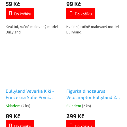
59 Kč
99 Kč
produktu
produktu
je
je
Do košíku
Do košíku
5,0
5,0
z
z
5
5
Kvalitní, ručně malovaný model
Kvalitní, ručně malovaný model
hvězdiček.
hvězdiček.
Bullyland.
Bullyland.
Bullyland Veverka Kiki -
Figurka dinosaurus
Princezna Sofie První
Velociraptor Bullyland 23
12933
cm
Skladem
(2 ks)
Skladem
(2 ks)
Průměrné
Průměrné
hodnocení
hodnocení
89 Kč
299 Kč
produktu
produktu
je
je
Do košíku
Do košíku