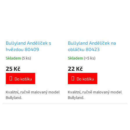
Bullyland Andělíček s
Bullyland Andělíček na
hvězdou 80409
obláčku 80423
Skladem
(5 ks)
Skladem
(>5 ks)
Průměrné
Průměrné
hodnocení
hodnocení
25 Kč
22 Kč
produktu
produktu
je
je
Do košíku
Do košíku
5,0
5,0
z
z
5
5
Kvalitní, ručně malovaný model
Kvalitní, ručně malovaný model
hvězdiček.
hvězdiček.
Bullyland.
Bullyland.