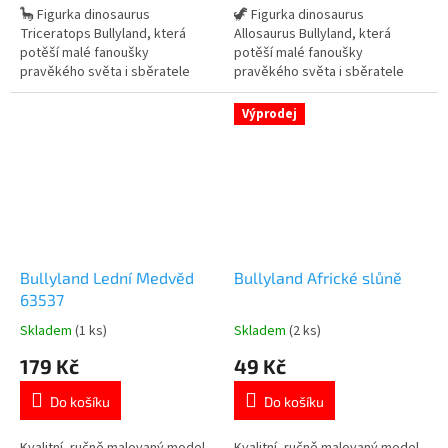
5
5
🦕 Figurka dinosaurus
🦖 Figurka dinosaurus
hvězdiček.
hvězdiček.
Triceratops Bullyland, která
Allosaurus Bullyland, která
potěší malé fanoušky
potěší malé fanoušky
pravěkého světa i sběratele
pravěkého světa i sběratele
realistických modelů dinosaurů.
realistických modelů dinosaurů.
✓ ručně malovaný model s
✓ ručně malovaný model s
Výprodej
detailním zpracováním ✓ kvalitní
detailním zpracováním ✓ kvalitní
figurka značky Bullyland ✓
figurka značky Bullyland ✓ velká
ideální na hraní i do sbírky
figurka ideální na hraní i do
dinosaurů 👉 Více produktů s
sbírky 👉 Více produktů s
motivem dinosaurů
motivem dinosaurů
Bullyland Lední Medvěd
Bullyland Africké slůně
63537
Skladem
(1 ks)
Skladem
(2 ks)
Průměrné
Průměrné
hodnocení
hodnocení
179 Kč
49 Kč
produktu
produktu
je
je
Do košíku
Do košíku
5,0
5,0
z
z
5
5