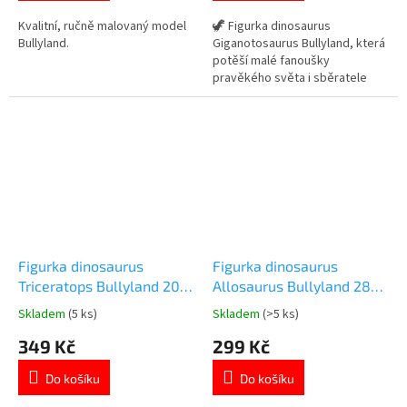
z
z
5
5
Kvalitní, ručně malovaný model
🦖 Figurka dinosaurus
hvězdiček.
hvězdiček.
Bullyland.
Giganotosaurus Bullyland, která
potěší malé fanoušky
pravěkého světa i sběratele
velkých realistických modelů
dinosaurů. ✓ ručně malovaný
model s detailním zpracováním
✓ kvalitní figurka značky
Bullyland ✓ velká figurka ideální
na hraní i do sbírky 👉 Více
produktů s motivem...
Figurka dinosaurus
Figurka dinosaurus
Triceratops Bullyland 20
Allosaurus Bullyland 28
cm
cm
Skladem
(5 ks)
Skladem
(>5 ks)
Průměrné
Průměrné
hodnocení
hodnocení
349 Kč
299 Kč
produktu
produktu
je
je
Do košíku
Do košíku
5,0
5,0
z
z