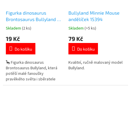
Figurka dinosaurus
Bullyland Minnie Mouse
Brontosaurus Bullyland 7
andělíček 15394
cm
Skladem
(2 ks)
Skladem
(>5 ks)
Průměrné
Průměrné
hodnocení
hodnocení
19 Kč
79 Kč
produktu
produktu
je
je
Do košíku
Do košíku
5,0
5,0
z
z
5
5
🦕 Figurka dinosaurus
Kvalitní, ručně malovaný model
hvězdiček.
hvězdiček.
Brontosaurus Bullyland, která
Bullyland.
potěší malé fanoušky
pravěkého světa i sběratele
realistických modelů. ✓ ručně
malovaný model s detailním
zpracováním ✓ kvalitní figurka
značky Bullyland ✓ ideální do
sbírky i na hraní 👉 Více
produktů s motivem dinosaurů