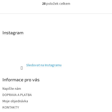
28
položek celkem
O
v
l
Z
á
á
d
p
a
a
Instagram
c
t
í
í
p
r
v
k
y
Sledovat na Instagramu
v
ý
p
Informace pro vás
i
s
Napište nám
u
DOPRAVA A PLATBA
Moje objednávka
KONTAKTY