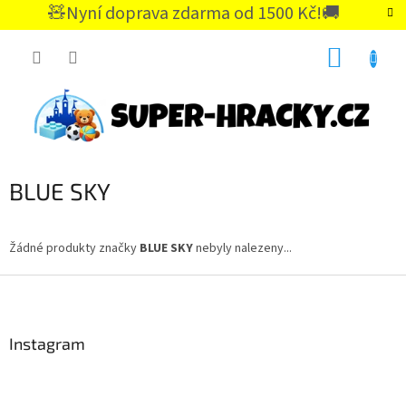
Přejít
🧸Nyní doprava zdarma od 1500 Kč!🚚
na
CZK
obsah
NÁKUP
KOŠÍK
BLUE SKY
Žádné produkty značky
BLUE SKY
nebyly nalezeny...
Z
á
p
a
Instagram
t
í