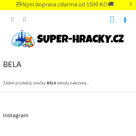
Přejít
🧸Nyní doprava zdarma od 1500 Kč!🚚
na
CZK
obsah
NÁKUP
KOŠÍK
BELA
Žádné produkty značky
BELA
nebyly nalezeny...
Z
á
p
a
Instagram
t
í