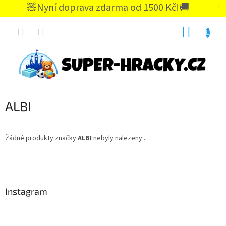
Přejít
🧸Nyní doprava zdarma od 1500 Kč!🚚
na
CZK
obsah
NÁKUP
KOŠÍK
ALBI
Žádné produkty značky
ALBI
nebyly nalezeny...
Z
á
p
a
Instagram
t
í