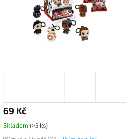
69 Kč
Měrná
Skladem
(>5 ks)
cena: