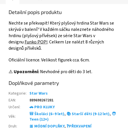
Detailní popis produktu
Nechte se překvapit! Který plyšový hrdina Star Wars se
skrývá v balení? V každém sáčku naleznete náhodného
hrdinu (plyšový přívěsek) ze série Star Wars v
designu
Funko POP!
. Celkem lze nalézt 8 různých
designů přívěsků.
Oficiální licence. Velikost figurek cca. 6cm.
⚠️
Upozornění:
Nevhodné pro děti do 3 let.
Doplňkové parametry
Kategorie
:
Star Wars
EAN
:
889698267281
Určení
:
🚗 PRO KLUKY
🎒 Školáci (6–9 let)
,
📚 Starší děti (9-12 let)
,
🧑
Věk
:
Teen (12+)
Druh
:
🎀 MÓDNÍ DOPLŇKY
,
❓PŘEKVAPENÍ