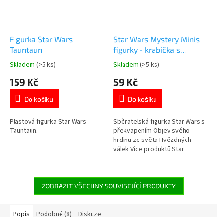
Figurka Star Wars
Star Wars Mystery Minis
Tauntaun
figurky - krabička s
překvapením
Skladem
(>5 ks)
Skladem
(>5 ks)
Průměrné
Průměrné
hodnocení
hodnocení
159 Kč
59 Kč
produktu
produktu
je
je
Do košíku
Do košíku
5,0
4,9
z
z
5
5
Plastová figurka Star Wars
Sběratelská figurka Star Wars s
hvězdiček.
hvězdiček.
Tauntaun.
překvapením Objev svého
hrdinu ze světa Hvězdných
válek Více produktů Star
Wars 👉 zde
ZOBRAZIT VŠECHNY SOUVISEJÍCÍ PRODUKTY
Popis
Podobné (8)
Diskuze