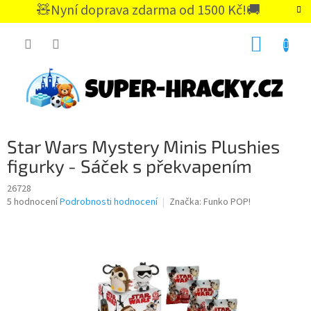
Přejít
🧸Nyní doprava zdarma od 1500 Kč!🚚
na
CZK
obsah
NÁKUP
KOŠÍK
Star Wars Mystery Minis Plushies
figurky - Sáček s překvapením
26728
Průměrné
5 hodnocení
Podrobnosti hodnocení
Značka:
Funko POP!
hodnocení
produktu
je
5,0
z
5
hvězdiček.