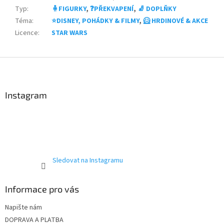
Typ
:
🧍FIGURKY
,
❓PŘEKVAPENÍ
,
🧦 DOPLŇKY
Téma
:
⭐DISNEY, POHÁDKY & FILMY
,
🦸 HRDINOVÉ & AKCE
Licence
:
STAR WARS
Z
á
p
a
Instagram
t
í
Sledovat na Instagramu
Informace pro vás
Napište nám
DOPRAVA A PLATBA