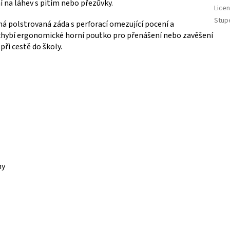
 na láhev s pitím nebo přezůvky.
Lice
Stup
á polstrovaná záda s perforací omezující pocení a
chybí ergonomické horní poutko pro přenášení nebo zavěšení
při cestě do školy.
hy