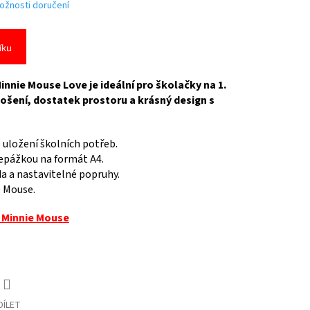
ožnosti doručení
íku
nnie Mouse Love je ideální pro školačky na 1.
nošení, dostatek prostoru a krásný design s
é uložení školních potřeb.
epážkou na formát A4.
 a nastavitelné popruhy.
e Mouse.
 Minnie Mouse
DÍLET