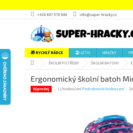
Přejít
na
obsah
+420 607 570 686
info@super-hracky.cz
🎁 RYCHLÝ RÁDCE
🏖️ LÉTO
HRAČKY
P
Domů
ŠKOLNÍ POTŘEBY
ŠKOLNÍ BATOHY
E
Ergonomický školní batoh M
Průměrné
12 hodnocení
Podrobnosti hodnocení
Z
Výprodej
hodnocení
produktu
je
4,8
z
5
hvězdiček.