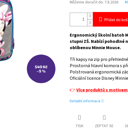
Můžeme doručit do:
7.8.2026
M
Přidat do koš
Ergonomický školní batoh Mi
stupni ZŠ. Nabízí pohodlné 
oblíbenou Minnie Mouse.
Tři kapsy na zip pro přehledn
Prostorná hlavní komora s př
549 Kč
–9 %
Polstrovaná ergonomická záda
Oficiální licence Disney Minni
👉
Více produktů s motivem
Detailní informace
TISK
ZEPTAT SE
S