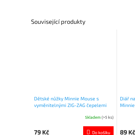
Související produkty
Dětské nůžky Minnie Mouse s
Diář n
vyměnitelnými ZIG-ZAG čepelemi
Minni
Skladem
(>5 ks)
Průměrné
Průměr
hodnocení
hodnoce
produktu
produkt
79 Kč
89 K
Do košíku