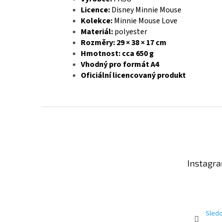
Licence:
Disney Minnie Mouse
Kolekce:
Minnie Mouse Love
Materiál:
polyester
Rozměry:
29 × 38 × 17 cm
Hmotnost:
cca 650 g
Vhodný pro formát A4
Oficiální licencovaný produkt
Z
á
p
a
t
Instagr
í
Sledo