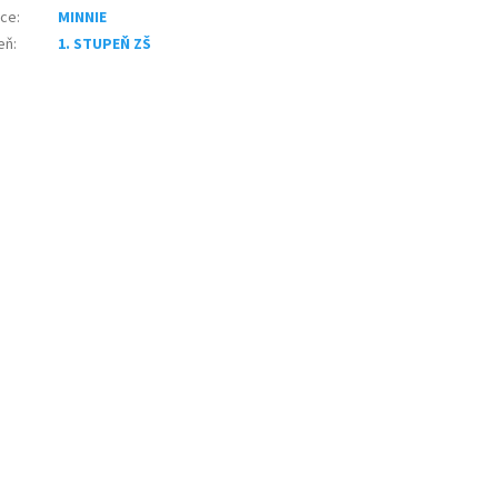
nce
:
MINNIE
eň
:
1. STUPEŇ ZŠ