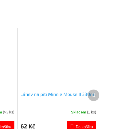
Další
Láhev na pití Minnie Mouse II 330ml
produkt
em
(>5 ks)
Skladem
(1 ks)
Průměrné
hodnocení
produktu
62 Kč
košíku
Do košíku