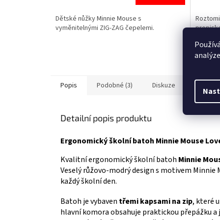
je
je
5,0
5,0
Dětské nůžky Minnie Mouse s
Roztomi
z
z
vyměnitelnými ZIG-ZAG čepelemi.
propisk
5
5
pro malé
hvězdiček.
hvězdič
Používá
motivem
analýze
Popis
Podobné (3)
Diskuze
Ostatní 
Nast
Detailní popis produktu
Ergonomický školní batoh Minnie Mouse Lov
Kvalitní ergonomický školní batoh
Minnie Mou
Veselý růžovo-modrý design s motivem Minnie M
každý školní den.
Batoh je vybaven
třemi kapsami na zip
, které
hlavní komora obsahuje praktickou přepážku a j