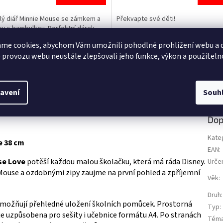
je
5,0
lý diář Minnie Mouse se zámkem a
Překvapte své děti!
z
ou s bambulkou. Perfektní dárek
5
 milovnice Disney! Více produktů s
ek.
hvězdiček.
me cookies, abychom Vám umožnili pohodlné prohlížení webu a d
 👉 MINNIE
 provozu webu neustále zlepšovali jeho funkce, výkon a použiteln
informace
avení
Souh
Dop
Kate
e 38 cm
EAN
:
se Love
potěší každou malou školačku, která má ráda Disney.
Urče
ouse a ozdobnými zipy zaujme na první pohled a zpříjemní
Věk
:
Druh
:
 umožňují přehledné uložení školních pomůcek. Prostorná
Typ
:
e uzpůsobena pro sešity i učebnice formátu A4. Po stranách
Tém