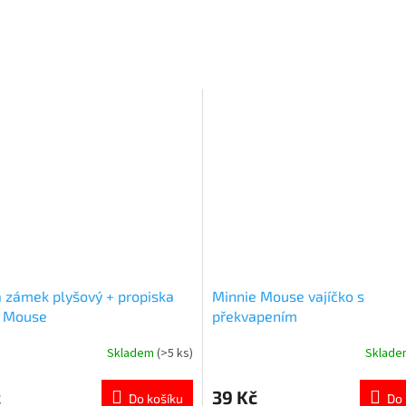
a zámek plyšový + propiska
Minnie Mouse vajíčko s
e Mouse
překvapením
Skladem
(>5 ks)
Sklad
né
Průměrné
ní
hodnocení
u
produktu
č
39 Kč
Do košíku
Do 