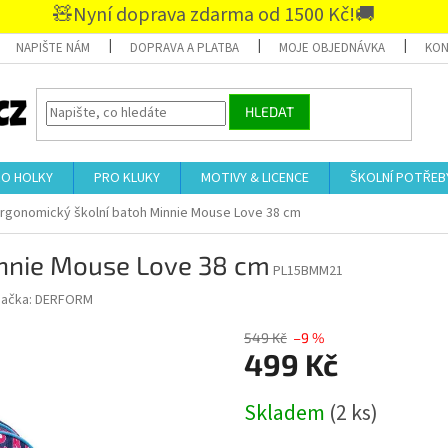
🧸Nyní doprava zdarma od 1500 Kč!🚚
NAPIŠTE NÁM
DOPRAVA A PLATBA
MOJE OBJEDNÁVKA
KON
HLEDAT
RO HOLKY
PRO KLUKY
MOTIVY & LICENCE
ŠKOLNÍ POTŘEB
rgonomický školní batoh Minnie Mouse Love 38 cm
innie Mouse Love 38 cm
PL15BMM21
načka:
DERFORM
549 Kč
–9 %
499 Kč
Měrná
Skladem
(2 ks)
cena: