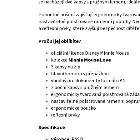
se nacházejí dvě kapsy s pružným lemem, ideální
Pohodlné nošení zajišťují ergonomicky tvarovan
nastavitelné polstrované ramenní popruhy. Ne
a reflexní prvky, které zvyšují bezpečnost dítěte 
Proč si jej oblíbíte?
oficiální licence Disney Minnie Mouse
kolekce
Minnie Mouse Love
3 kapsy na zip
hlavní komora s přepážkou
vhodný pro dokumenty formátu A4
2 boční kapsy s pružným lemem
ergonomicky tvarovaná polstrovaná záda
nastavitelné polstrované ramenní popru
ergonomické poutko
reflexní prvky
Specifikace
Výrobce:
PASO