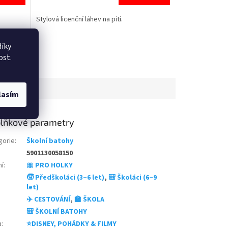
je
5,0
Stylová licenční láhev na pití.
z
5
hvězdiček.
íky
ost.
lasím
lňkové parametry
gorie
:
Školní batohy
5901130058150
ní
:
🎀 PRO HOLKY
🧒 Předškoláci (3–6 let)
,
🎒 Školáci (6–9
let)
✈️ CESTOVÁNÍ
,
🏫 ŠKOLA
🎒 ŠKOLNÍ BATOHY
a
:
⭐DISNEY, POHÁDKY & FILMY