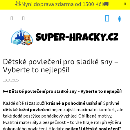
Přejít
🧸Nyní doprava zdarma od 1500 Kč!🚚
na
CZK
obsah
NÁKUP
KOŠÍK
Dětské povlečení pro sladké sny –
Vyberte to nejlepší!
19.3.2025
🛏️ Dětské povlečení pro sladké sny – Vyberte to nejlepší!
Každé dítě si zaslouží
krásné a pohodlné usínání
! Správné
dětské ložní povlečení
nejen zajistí maximální komfort, ale
také dodá postýlce pohádkový vzhled. Oblíbené motivy,
kvalitní materiály a bezpečnost – to vše hraje roli při výběru
dokonalého povlečení. Hledáte
nejlepší dětské povlečení
?