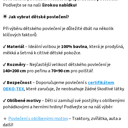
Podívejte se na naši
širokou nabídku!
🌟
Jak vybrat dětské povlečení?
Při výběru dětského povlečení je důležité dbát na několik
klíčových faktorů:
✔
Materiál
– Ideální volbou je
100% bavlna
, která je prodyšná,
měkká a šetrná k citlivé dětské pokožce.
✔
Rozměry
– Nejčastější velikost dětského povlečení je
140×200 cm
pro peřinu a
70×90 cm
pro polštář.
✔
Bezpečnost
– Doporučujeme povlečení s
certifikátem
OEKO-TEX
, které zaručuje, že neobsahuje žádné škodlivé látky.
✔
Oblíbené motivy
– Děti si zamilují své postýlky s oblíbenými
pohádkovými a herními hrdiny! Podívejte se na náš výběr:
🔹
Povlečení s oblíbenými motivy
– Traktory, zvířátka, auta a
další!