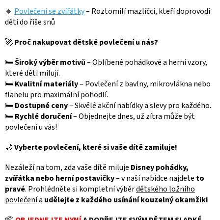
🔹
Povlečení se zvířátky
– Roztomilí mazlíčci, kteří doprovodí
děti do říše snů
🚀
Proč nakupovat dětské povlečení u nás?
🛏
Široký výběr motivů
– Oblíbené pohádkové a herní vzory,
které děti milují.
🛏
Kvalitní materiály
– Povlečení z bavlny, mikrovlákna nebo
flanelu pro maximální pohodlí.
🛏
Dostupné ceny
– Skvělé akční nabídky a slevy pro každého.
🛏
Rychlé doručení
– Objednejte dnes, už zítra může být
povlečení u vás!
🌙
Vyberte povlečení, které si vaše dítě zamiluje!
Nezáleží na tom, zda vaše dítě miluje
Disney pohádky,
zvířátka nebo herní postavičky
– v naší nabídce najdete
to
pravé
. Prohlédněte si kompletní výběr
dětského ložního
povlečení
a
udělejte z každého usínání kouzelný okamžik!