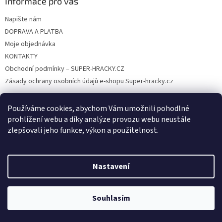
Informace pro vás
Napište nám
DOPRAVA A PLATBA
Moje objednávka
KONTAKTY
Obchodní podmínky – SUPER-HRACKY.CZ
Zásady ochrany osobních údajů e-shopu Super-hracky.cz
Používáme cookies, abychom Vám umožnili pohodlné
prohlížení webu a díky analýze provozu webu neustále
Instagram
zlepšovali jeho funkce, výkon a použitelnost.
Nastavení
Vytvořil Shoptet
Souhlasím
Copyright 2026
SUPER-HRACKY.CZ
. Všechna práva vyhrazena.