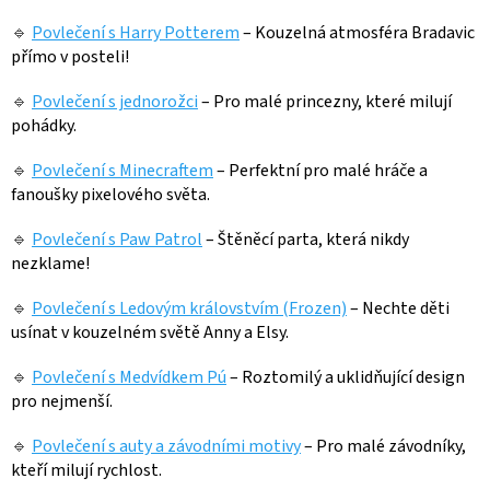
🔹
Povlečení s Harry Potterem
– Kouzelná atmosféra Bradavic
přímo v posteli!
🔹
Povlečení s jednorožci
– Pro malé princezny, které milují
pohádky.
🔹
Povlečení s Minecraftem
– Perfektní pro malé hráče a
fanoušky pixelového světa.
🔹
Povlečení s Paw Patrol
– Štěněcí parta, která nikdy
nezklame!
🔹
Povlečení s Ledovým královstvím (Frozen)
– Nechte děti
usínat v kouzelném světě Anny a Elsy.
🔹
Povlečení s Medvídkem Pú
– Roztomilý a uklidňující design
pro nejmenší.
🔹
Povlečení s auty a závodními motivy
– Pro malé závodníky,
kteří milují rychlost.