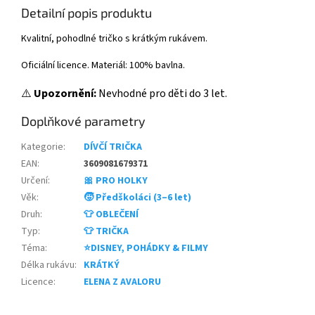
Detailní popis produktu
Kvalitní, pohodlné tričko s krátkým rukávem.
Oficiální licence. Materiál: 100% bavlna.
⚠️
Upozornění:
Nevhodné pro děti do 3 let.
Doplňkové parametry
Kategorie
:
DÍVČÍ TRIČKA
EAN
:
3609081679371
Určení
:
🎀 PRO HOLKY
Věk
:
🧒 Předškoláci (3–6 let)
Druh
:
👕 OBLEČENÍ
Typ
:
👕 TRIČKA
Téma
:
⭐DISNEY, POHÁDKY & FILMY
Délka rukávu
:
KRÁTKÝ
Licence
:
ELENA Z AVALORU