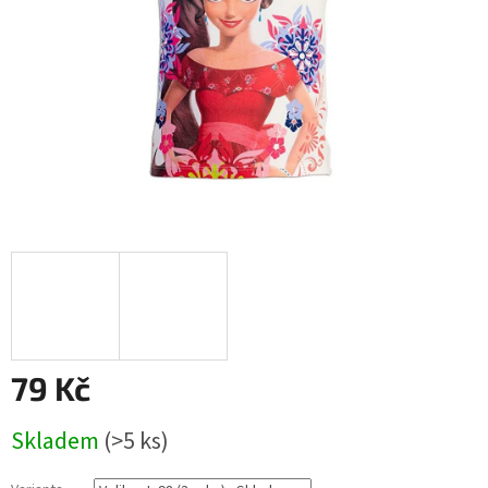
79 Kč
Měrná
Skladem
(>5 ks)
cena: