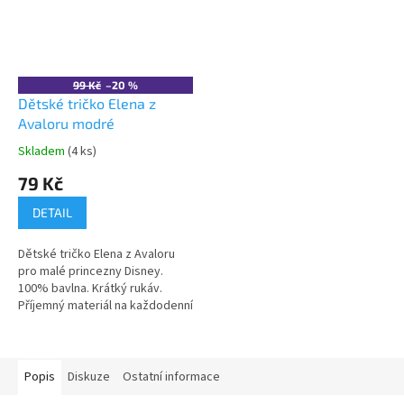
99 Kč
–20 %
Dětské tričko Elena z
Avaloru modré
Skladem
(4 ks)
Průměrné
hodnocení
79 Kč
produktu
je
DETAIL
5,0
z
Dětské tričko Elena z Avaloru
5
pro malé princezny Disney.
hvězdiček.
100% bavlna. Krátký rukáv.
Příjemný materiál na každodenní
nošení. Dostupné ve více
velikostech. 👉 Více
produktů Elena z Avaloru
Popis
Diskuze
Ostatní informace