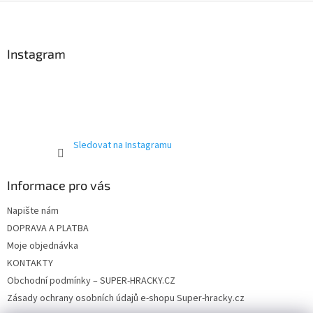
Z
á
p
a
Instagram
t
í
Sledovat na Instagramu
Informace pro vás
Napište nám
DOPRAVA A PLATBA
Moje objednávka
KONTAKTY
Obchodní podmínky – SUPER-HRACKY.CZ
Zásady ochrany osobních údajů e-shopu Super-hracky.cz