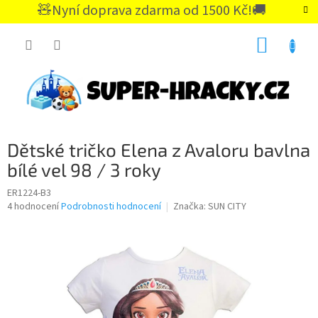
Přejít
🧸Nyní doprava zdarma od 1500 Kč!🚚
na
CZK
obsah
NÁKUP
KOŠÍK
Dětské tričko Elena z Avaloru bavlna
bílé vel 98 / 3 roky
ER1224-B3
Průměrné
4 hodnocení
Podrobnosti hodnocení
Značka:
SUN CITY
hodnocení
produktu
je
4,8
z
5
hvězdiček.