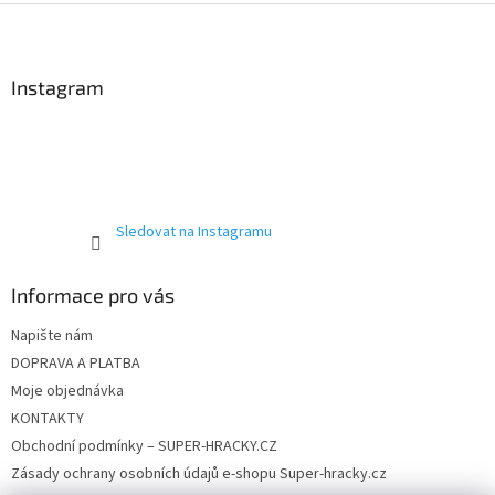
Z
á
p
a
Instagram
t
í
Sledovat na Instagramu
Informace pro vás
Napište nám
DOPRAVA A PLATBA
Moje objednávka
KONTAKTY
Obchodní podmínky – SUPER-HRACKY.CZ
Zásady ochrany osobních údajů e-shopu Super-hracky.cz