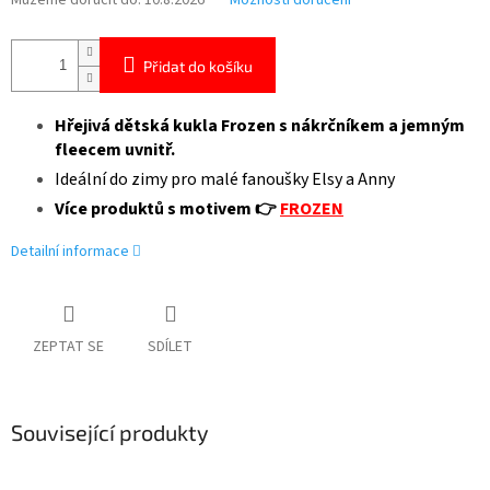
Můžeme doručit do:
10.8.2026
Možnosti doručení
Přidat do košíku
Hřejivá dětská kukla Frozen s nákrčníkem a jemným
fleecem uvnitř.
Ideální do zimy pro malé fanoušky Elsy a Anny
Více produktů s motivem 👉
FROZEN
Detailní informace
ZEPTAT SE
SDÍLET
Související produkty