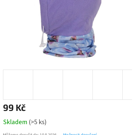
99 Kč
Měrná
Skladem
(>5 ks)
cena: