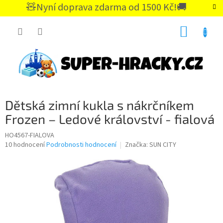
Přejít
🧸Nyní doprava zdarma od 1500 Kč!🚚
na
CZK
obsah
NÁKUP
KOŠÍK
Dětská zimní kukla s nákrčníkem
Frozen – Ledové království - fialová
HO4567-FIALOVA
Průměrné
10 hodnocení
Podrobnosti hodnocení
Značka:
SUN CITY
hodnocení
produktu
je
4,7
z
5
hvězdiček.