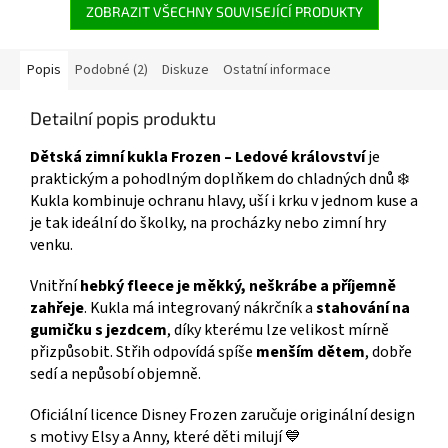
ZOBRAZIT VŠECHNY SOUVISEJÍCÍ PRODUKTY
Popis
Podobné (2)
Diskuze
Ostatní informace
Detailní popis produktu
Dětská zimní kukla Frozen – Ledové království
je
praktickým a pohodlným doplňkem do chladných dnů ❄️
Kukla kombinuje ochranu hlavy, uší i krku v jednom kuse a
je tak ideální do školky, na procházky nebo zimní hry
venku.
Vnitřní
hebký fleece je měkký, neškrábe a příjemně
zahřeje
. Kukla má integrovaný nákrčník a
stahování na
gumičku s jezdcem
, díky kterému lze velikost mírně
přizpůsobit. Střih odpovídá spíše
menším dětem
, dobře
sedí a nepůsobí objemně.
Oficiální licence Disney Frozen zaručuje originální design
s motivy Elsy a Anny, které děti milují 💙