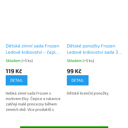
Dětská zimní sada Frozen
Dětské ponožky Frozen
Ledové království – čepice
Ledové království sada 3
Elsa a rukavice
páry
Skladem
(>5 ks)
Skladem
(>5 ks)
Průměrné
Průměrné
hodnocení
hodnocení
119 Kč
99 Kč
produktu
produktu
je
je
DETAIL
DETAIL
5,0
5,0
z
z
Hebká zimní sada Frozen s
Dětské licenční ponožky.
5
5
motivem Elsy. Čepice a rukavice
hvězdiček.
hvězdiček.
zahřejí malé princezny během
zimních dnů. Více produktů s
motivem 👉 FROZEN