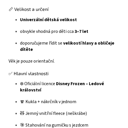
📏 Velikost a určení
Univerzální dětská velikost
obvykle vhodná pro děti cca
3–7 let
doporučujeme řídit se
velikostí hlavy a obličeje
dítěte
Věk je pouze orientační.
✅ Hlavní vlastnosti
❄️ Oficiální licence
Disney Frozen – Ledové
království
🧣 Kukla + nákrčník v jednom
🧸 Jemný vnitřní fleece (neškrábe)
🎯 Stahování na gumičku s jezdcem