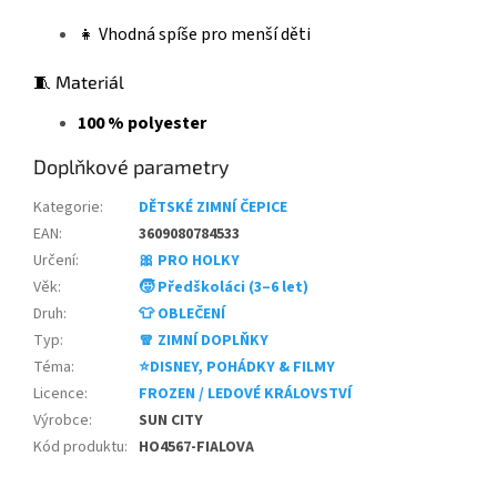
👧 Vhodná spíše pro menší děti
🧵 Materiál
100 % polyester
Doplňkové parametry
Kategorie
:
DĚTSKÉ ZIMNÍ ČEPICE
EAN
:
3609080784533
Určení
:
🎀 PRO HOLKY
Věk
:
🧒 Předškoláci (3–6 let)
Druh
:
👕 OBLEČENÍ
Typ
:
🧣 ZIMNÍ DOPLŇKY
Téma
:
⭐DISNEY, POHÁDKY & FILMY
Licence
:
FROZEN / LEDOVÉ KRÁLOVSTVÍ
Výrobce
:
SUN CITY
Kód produktu
:
HO4567-FIALOVA