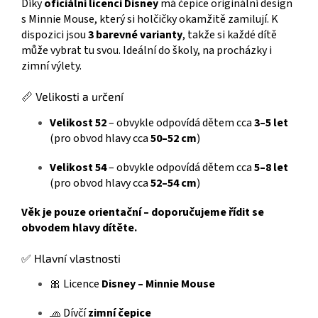
Díky
oficiální licenci Disney
má čepice originální design
s Minnie Mouse, který si holčičky okamžitě zamilují. K
dispozici jsou
3 barevné varianty
, takže si každé dítě
může vybrat tu svou. Ideální do školy, na procházky i
zimní výlety.
📏 Velikosti a určení
Velikost 52
– obvykle odpovídá dětem cca
3–5 let
(pro obvod hlavy cca
50–52 cm
)
Velikost 54
– obvykle odpovídá dětem cca
5–8 let
(pro obvod hlavy cca
52–54 cm
)
Věk je pouze orientační – doporučujeme řídit se
obvodem hlavy dítěte.
✅ Hlavní vlastnosti
🎀 Licence
Disney – Minnie Mouse
🧢 Dívčí
zimní čepice