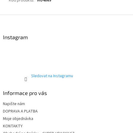
Kód produktu
:
HO4069
Z
á
p
a
Instagram
t
í
Sledovat na Instagramu
Informace pro vás
Napište nám
DOPRAVA A PLATBA
Moje objednávka
KONTAKTY