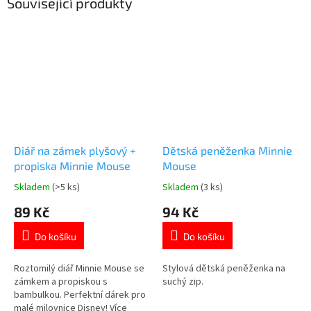
Související produkty
Diář na zámek plyšový +
Dětská peněženka Minnie
propiska Minnie Mouse
Mouse
Skladem
(>5 ks)
Skladem
(3 ks)
Průměrné
Průměrné
hodnocení
hodnocení
89 Kč
94 Kč
produktu
produktu
je
je
Do košíku
Do košíku
5,0
4,9
z
z
5
5
Roztomilý diář Minnie Mouse se
Stylová dětská peněženka na
hvězdiček.
hvězdiček.
zámkem a propiskou s
suchý zip.
bambulkou. Perfektní dárek pro
malé milovnice Disney! Více