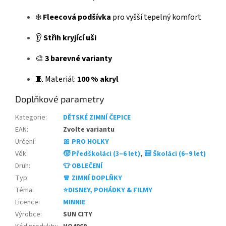
❄️
Fleecová podšívka
pro vyšší tepelný komfort
👂
Střih kryjící uši
🎨
3 barevné varianty
🧵 Materiál:
100 % akryl
Doplňkové parametry
Kategorie
:
DĚTSKÉ ZIMNÍ ČEPICE
EAN
:
Zvolte variantu
Určení
:
🎀 PRO HOLKY
Věk
:
🧒 Předškoláci (3–6 let)
,
🎒 Školáci (6–9 let)
Druh
:
👕 OBLEČENÍ
Typ
:
🧣 ZIMNÍ DOPLŇKY
Téma
:
⭐DISNEY, POHÁDKY & FILMY
Licence
:
MINNIE
Výrobce
:
SUN CITY