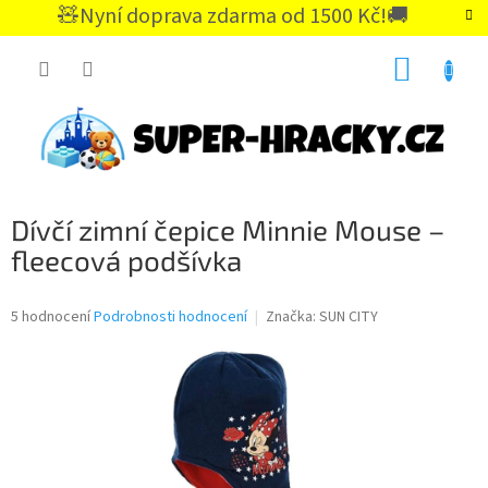
Přejít
🧸Nyní doprava zdarma od 1500 Kč!🚚
na
CZK
obsah
NÁKUP
KOŠÍK
Dívčí zimní čepice Minnie Mouse –
fleecová podšívka
Průměrné
5 hodnocení
Podrobnosti hodnocení
Značka:
SUN CITY
hodnocení
produktu
je
5,0
z
5
hvězdiček.