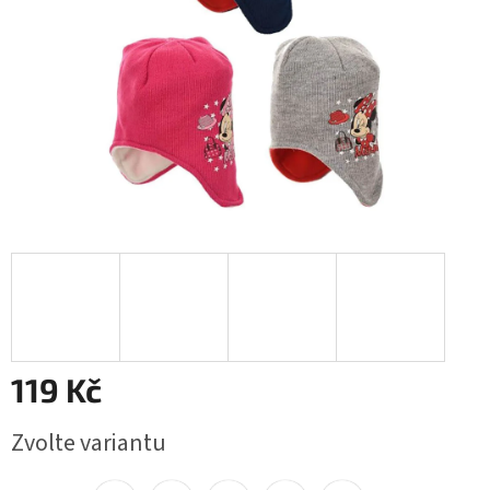
119 Kč
Měrná
Zvolte variantu
cena: