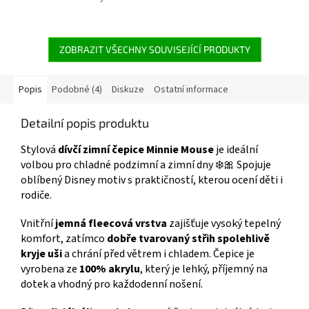
produktů s motivem 👉 MINNIE
ZOBRAZIT VŠECHNY SOUVISEJÍCÍ PRODUKTY
Popis
Podobné (4)
Diskuze
Ostatní informace
Detailní popis produktu
Stylová
dívčí zimní čepice Minnie Mouse
je ideální
volbou pro chladné podzimní a zimní dny ❄️🎀 Spojuje
oblíbený Disney motiv s praktičností, kterou ocení děti i
rodiče.
Vnitřní
jemná fleecová vrstva
zajišťuje vysoký tepelný
komfort, zatímco
dobře tvarovaný střih spolehlivě
kryje uši
a chrání před větrem i chladem. Čepice je
vyrobena ze
100% akrylu
, který je lehký, příjemný na
dotek a vhodný pro každodenní nošení.