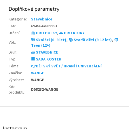
Doplňkové parametry
Kategorie
:
Stavebnice
EAN
:
6945642809953
Určení
:
🎀 PRO HOLKY
,
🚗 PRO KLUKY
🎒 Školáci (6–9 let)
,
📚 Starší děti (9-12 let)
,
🧑
Věk
:
Teen (12+)
Druh
:
🧱 STAVEBNICE
Typ
:
🟨 SADA KOSTEK
Téma
:
👉DĚTSKÝ SVĚT / HRANÍ / UNIVERZÁLNÍ
Značka
:
WANGE
Výrobce
:
WANGE
Kód
D58232-WANGE
produktu
:
Z
á
p
a
Instagram