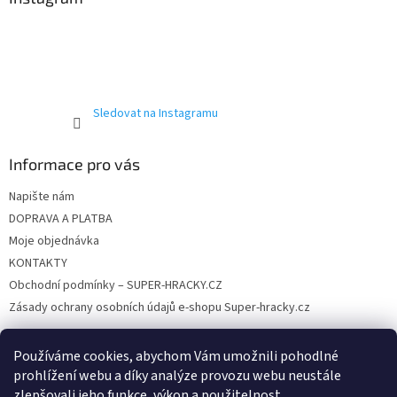
t
í
Sledovat na Instagramu
Informace pro vás
Napište nám
DOPRAVA A PLATBA
Moje objednávka
KONTAKTY
Obchodní podmínky – SUPER-HRACKY.CZ
Zásady ochrany osobních údajů e-shopu Super-hracky.cz
Používáme cookies, abychom Vám umožnili pohodlné
prohlížení webu a díky analýze provozu webu neustále
Instagram
zlepšovali jeho funkce, výkon a použitelnost.