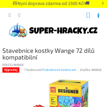
Přejít
🧸Nyní doprava zdarma od 1500 Kč!🚚
na
CZK
obsah
NÁKUP
KOŠÍK
Stavebnice kostky Wange 72 dílů
kompatibilní
D58232-WANGE
Průměrné
7 hodnocení
Podrobnosti hodnocení
Značka:
WANGE
Výprodej
hodnocení
produktu
je
4,6
z
5
hvězdiček.