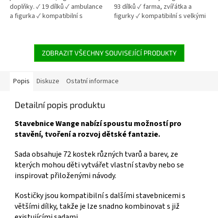
doplňky. ✓ 19 dílků ✓ ambulance
93 dílků ✓ farma, zvířátka a
a figurka ✓ kompatibilní s
figurky ✓ kompatibilní s velkými
velkými kostkami 👉 Více
kostkami 👉 Více stavebnic od
stavebnic od 18 měsíců
18 měsíců
ZOBRAZIT VŠECHNY SOUVISEJÍCÍ PRODUKTY
Popis
Diskuze
Ostatní informace
Detailní popis produktu
Stavebnice Wange nabízí spoustu možností pro
stavění, tvoření a rozvoj dětské fantazie.
Sada obsahuje 72 kostek různých tvarů a barev, ze
kterých mohou děti vytvářet vlastní stavby nebo se
inspirovat přiloženými návody.
Kostičky jsou kompatibilní s dalšími stavebnicemi s
většími dílky, takže je lze snadno kombinovat s již
existujícími sadami.