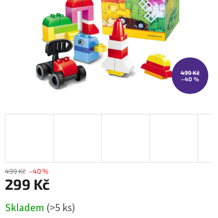
499 Kč
–40 %
499 Kč
–40 %
299 Kč
Měrná
Skladem
(>5 ks)
cena: