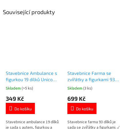
Související produkty
Stavebnice Ambulance s
Stavebnice Farma se
figurkou 19 dílků Unico
zvířátky a figurkami 93
Plus
dílků Unico Plus
Skladem
(>5 ks)
Skladem
(3 ks)
Průměrné
Průměrné
hodnocení
hodnocení
349 Kč
699 Kč
produktu
produktu
je
je
Do košíku
Do košíku
4,8
5,0
z
z
5
5
Stavebnice ambulance 19 dílků
Stavebnice farma 93 dílků je
hvězdiček.
hvězdiček.
je sada s autem, figurkou a
sada se zvířátky a figurkami. ✓