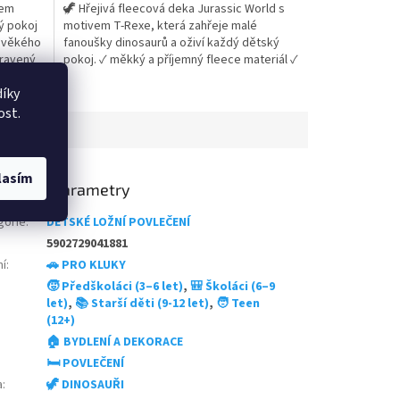
vem
🦖 Hřejivá fleecová deka Jurassic World s
z
ý pokoj
motivem T-Rexe, která zahřeje malé
5
ravěkého
fanoušky dinosaurů a oživí každý dětský
hvězdiček.
pravený
pokoj. ✓ měkký a příjemný fleece materiál ✓
o
motiv T-Rexe z Jurassic World ✓ ideální
íky
ace i
deka na odpočinek, spaní i cestování 👉
íce
Více produktů s motivem Jurassic World
ost.
lasím
lňkové parametry
gorie
:
DĚTSKÉ LOŽNÍ POVLEČENÍ
5902729041881
ní
:
🚗 PRO KLUKY
🧒 Předškoláci (3–6 let)
,
🎒 Školáci (6–9
let)
,
📚 Starší děti (9-12 let)
,
🧑 Teen
(12+)
🏠 BYDLENÍ A DEKORACE
🛏️ POVLEČENÍ
a
:
🦖 DINOSAUŘI