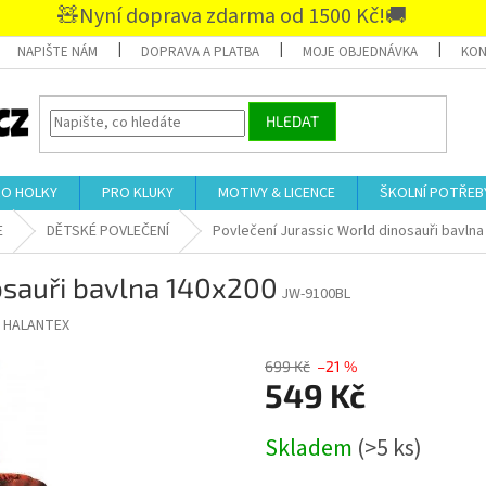
🧸Nyní doprava zdarma od 1500 Kč!🚚
NAPIŠTE NÁM
DOPRAVA A PLATBA
MOJE OBJEDNÁVKA
KON
HLEDAT
RO HOLKY
PRO KLUKY
MOTIVY & LICENCE
ŠKOLNÍ POTŘEB
E
DĚTSKÉ POVLEČENÍ
Povlečení Jurassic World dinosauři bavlna
osauři bavlna 140x200
JW-9100BL
:
HALANTEX
699 Kč
–21 %
549 Kč
Měrná
Skladem
(>5 ks)
cena: