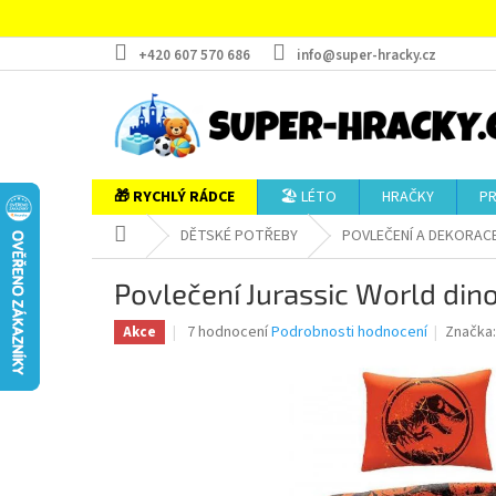
Přejít
na
obsah
+420 607 570 686
info@super-hracky.cz
🎁 RYCHLÝ RÁDCE
🏖️ LÉTO
HRAČKY
P
Domů
DĚTSKÉ POTŘEBY
POVLEČENÍ A DEKORAC
Povlečení Jurassic World din
Průměrné
7 hodnocení
Podrobnosti hodnocení
Značka
Akce
hodnocení
produktu
je
5,0
z
5
hvězdiček.