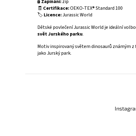
🔒
Zapínání:
zip
🧾
Certifikace:
OEKO-TEX® Standard 100
🏷️
Licence:
Jurassic World
Dětské povlečení Jurassic World je ideální volbo
svět Jurského parku
.
Motiv inspirovaný světem dinosaurů známým z f
jako Jurský park.
Z
á
p
a
t
Instagr
í