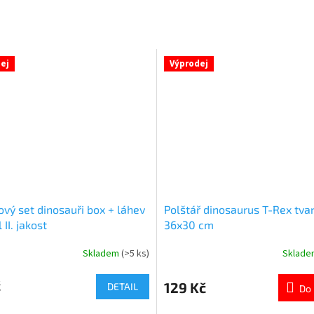
ej
Výprodej
ový set dinosauři box + láhev
Polštář dinosaurus T-Rex tva
II. jakost
36x30 cm
Skladem
(>5 ks)
Sklad
né
Průměrné
ní
hodnocení
u
produktu
č
129 Kč
DETAIL
Do 
je
5,0