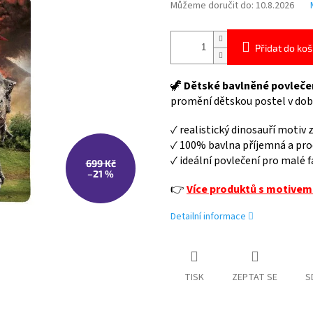
Můžeme doručit do:
10.8.2026
Přidat do koš
🦖
Dětské bavlněné povlečen
promění dětskou postel v dob
✓ realistický dinosauří motiv 
✓ 100% bavlna příjemná a pro
✓ ideální povlečení pro malé 
699 Kč
–21 %
👉
Více produktů s motivem
Detailní informace
TISK
ZEPTAT SE
S