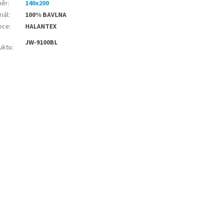
měr
:
140x200
iál
:
100% BAVLNA
bce
:
HALANTEX
JW-9100BL
uktu
: