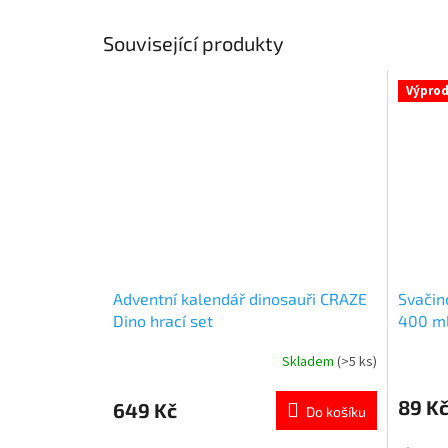
Související produkty
Výprod
Adventní kalendář dinosauři CRAZE
Svačin
Dino hrací set
400 ml 
Skladem
(>5 ks)
Průměrné
Průměr
hodnocení
hodnoce
produktu
produkt
89 K
649 Kč
Do košíku
je
je
5,0
5,0