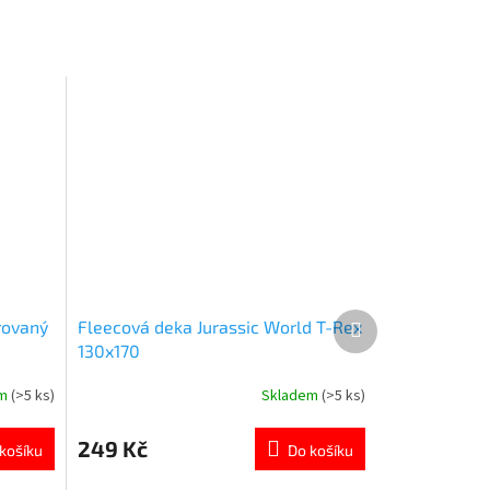
Další
rovaný
Fleecová deka Jurassic World T-Rex
produkt
130x170
em
(>5 ks)
Skladem
(>5 ks)
Průměrné
hodnocení
produktu
249 Kč
košíku
Do košíku
je
5,0