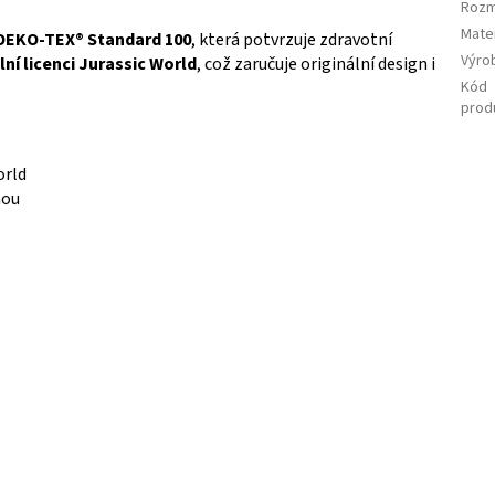
Roz
Mater
OEKO-TEX® Standard 100
, která potvrzuje zdravotní
Výro
lní licenci Jurassic World
, což zaručuje originální design i
Kód
prod
orld
nou