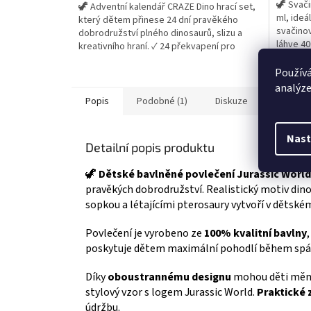
🦖 Svači
🦖 Adventní kalendář CRAZE Dino hrací set,
z
z
ml, ideál
který dětem přinese 24 dní pravěkého
5
5
svačinov
dobrodružství plného dinosaurů, slizu a
hvězdiček.
hvězdič
láhve 40
kreativního hraní. ✓ 24 překvapení pro
zavírání
každý den adventu ✓ figurky dinosaurů,
dinosau
Používá
sopka, sliz a doplňky ✓ ideální adventní
kalendář pro malé fanoušky dinosaurů 👉
analýze
Více produktů s...
Popis
Podobné (1)
Diskuze
Ostatní 
Nast
Detailní popis produktu
🦖
Dětské bavlněné povlečení Jurassic World
pravěkých dobrodružství. Realistický motiv dino
sopkou a létajícími pterosaury vytvoří v dětské
Povlečení je vyrobeno ze
100% kvalitní bavlny
poskytuje dětem maximální pohodlí během spánku
Díky
oboustrannému designu
mohou děti měnit
stylový vzor s logem Jurassic World.
Praktické 
údržbu.