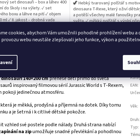
nový set dinosauři – box a láhev 400
🦖 Hebký tvarovaný polštář s moti
z
ní do školy i na výlety. ✓ set
dinosaura T-Rexe, který oživí dětsk
5
ého boxu a láhve na pití ✓ objem
a potěší všechny malé fanoušky p
ek.
hvězdiček.
0 ml ✓ II. jakost – drobná vada
světa. ✓ měkký polštář s výplní při
 boxu 👉 Více produktů s motivem
k použití ✓ originální tvar T-Rexe pr
rů
me cookies, abychom Vám umožnili pohodlné prohlížení webu a d
milovníky dinosaurů ✓ ideální dekor
polštářek do dětského pokoje 👉 V
 provozu webu neustále zlepšovali jeho funkce, výkon a použiteln
produktů s...
informace
avení
Souh
Dop
Kate
 dinosauři 140×200 cm
přenese děti přímo do světa
saurů inspirovaný filmovou sérií Jurassic World s T-Rexem,
EAN
:
m pokoji jedinečnou atmosféru.
Urče
, která je měkká, prodyšná a příjemná na dotek. Díky tomu
Věk
:
 a je šetrná i k citlivé dětské pokožce.
Druh
:
 vzhled své postele podle nálady. Druhá strana nabízí
Typ
:
zapínání na zip
umožňuje snadné převlékání a pohodlnou
Tém