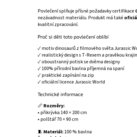
Povlečení splňuje přísné požadavky certifikace
nezávadnost materiálu. Produkt má také
oficiá
kvalitní zpracování.
Proč si děti toto povlečení oblíbí
✓ motiv dinosaurů z filmového světa Jurassic W
✓ realistický design s T-Rexem a pravěkou kraji
✓ oboustranný potisk se dvěma designy
✓ 100% přírodní bavlna příjemná na spaní
✓ praktické zapínání na zip
✓ oficiální licence Jurassic World
Technické informace
📏
Rozměry:
• přikrývka 140 × 200 cm
• polštář 70 × 90 cm
🧵
Materiál:
100 % bavlna