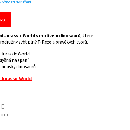
Možnosti doručení
íku
í Jurassic World s motivem dinosaurů
, které
rodružný svět plný T-Rexe a pravěkých tvorů.
z Jurassic World
dyšná na spaní
fanoušky dinosaurů
 Jurassic World
DÍLET