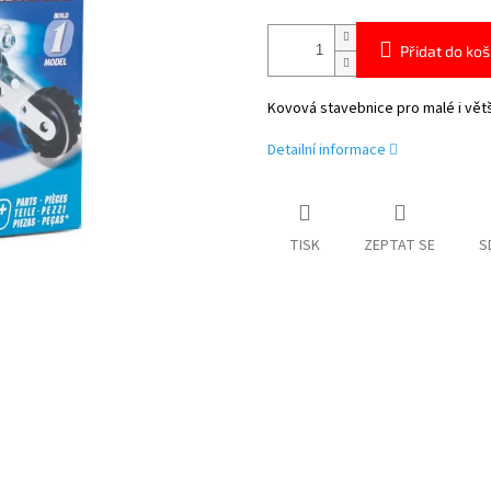
Přidat do koš
Kovová stavebnice pro malé i větš
Detailní informace
TISK
ZEPTAT SE
S