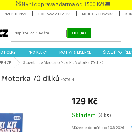
🧸Nyní doprava zdarma od 1500 Kč!🚚
NAPIŠTE NÁM
DOPRAVA A PLATBA
MOJE OBJEDNÁVKA
KON
HLEDAT
RO HOLKY
PRO KLUKY
MOTIVY & LICENCE
ŠKOLNÍ POTŘEB
EBNICE
Stavebnice Meccano Maxi Kit Motorka 70 dílků
 Motorka 70 dílků
40708-4
129 Kč
Měrná
Skladem
(3 ks)
cena:
Můžeme doručit do:
10.8.2026