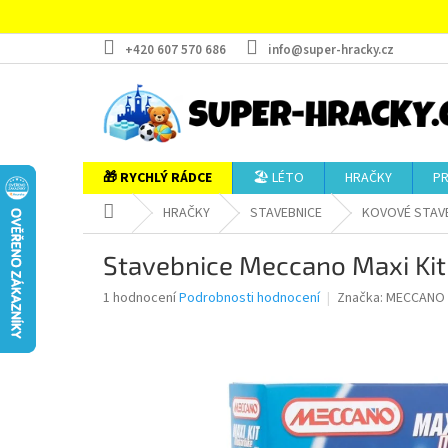
Přejít
na
obsah
+420 607 570 686
info@super-hracky.cz
🎁 RYCHLÝ RÁDCE
🏖️ LÉTO
HRAČKY
P
Domů
HRAČKY
STAVEBNICE
KOVOVÉ STAV
Stavebnice Meccano Maxi Kit
Průměrné
1 hodnocení
Podrobnosti hodnocení
Značka:
MECCANO
hodnocení
produktu
je
5,0
z
5
hvězdiček.