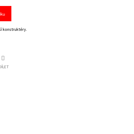
íku
í konstruktéry.
DÍLET