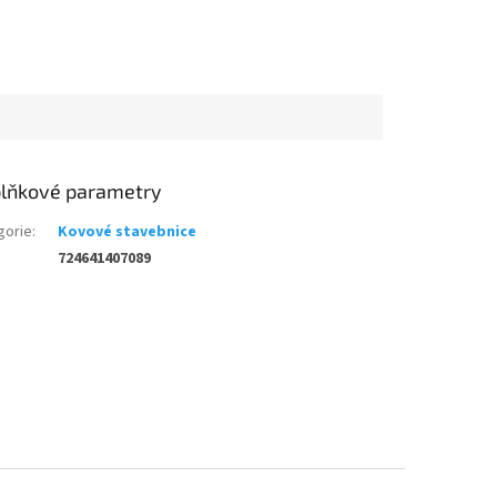
lňkové parametry
gorie
:
Kovové stavebnice
724641407089