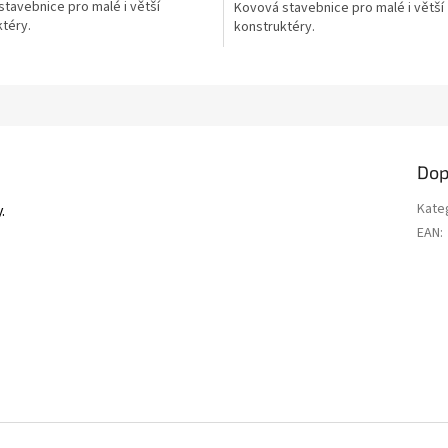
tavebnice pro malé i větší
Kovová stavebnice pro malé i větší
z
téry.
konstruktéry.
5
ek.
hvězdiček.
Dop
Kate
.
EAN
: