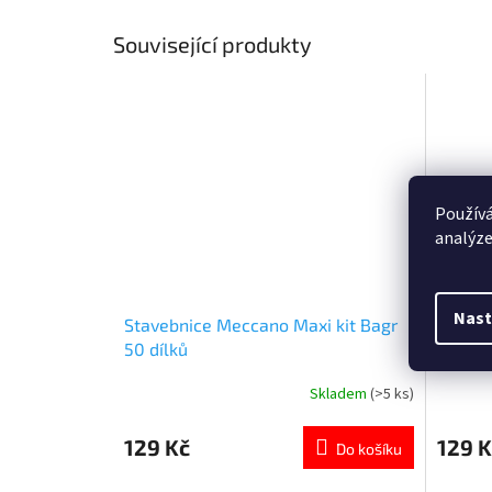
Související produkty
Používá
analýze
Nast
Stavebnice Meccano Maxi kit Bagr
Staveb
50 dílků
Vysoko
Skladem
(>5 ks)
Průměrné
Průměr
hodnocení
hodnoce
produktu
produkt
129 Kč
129 K
Do košíku
je
je
5,0
5,0