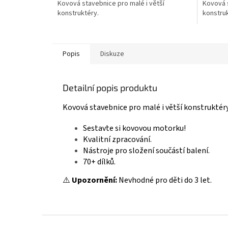
Kovová stavebnice pro malé i větší
Kovová s
z
z
konstruktéry.
konstruk
5
5
hvězdiček.
hvězdič
Popis
Diskuze
Detailní popis produktu
Kovová stavebnice pro malé i větší konstruktéry
Sestavte si kovovou motorku!
Kvalitní zpracování.
Nástroje pro složení součástí balení.
70+ dílků.
⚠️
Upozornění:
Nevhodné pro děti do 3 let.
Z