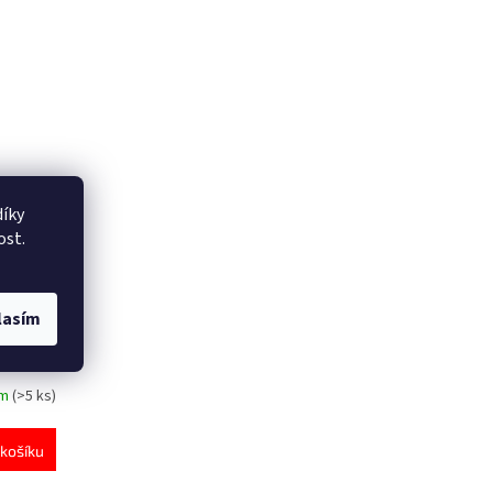
íky
ost.
lasím
em
(>5 ks)
košíku