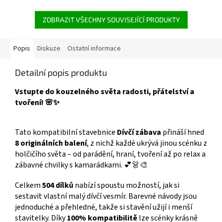
hodiny tvořivé zábavy.
budování města. Více
Kompatibilní se všemi běžnými
produktů 👉 PRO HOLKY
stavebnicemi. Více produktů s
ZOBRAZIT VŠECHNY SOUVISEJÍCÍ PRODUKTY
motivem 👉 PRINCEZEN
Popis
Diskuze
Ostatní informace
Detailní popis produktu
Vstupte do kouzelného světa radosti, přátelství a
tvoření! 🌸✨
Tato kompatibilní stavebnice
Dívčí zábava
přináší hned
8 originálních balení
, z nichž každé ukrývá jinou scénku z
holčičího světa – od parádění, hraní, tvoření až po relax a
zábavné chvilky s kamarádkami. 💕👗🎨
Celkem
504 dílků
nabízí spoustu možností, jak si
sestavit vlastní malý dívčí vesmír. Barevné návody jsou
jednoduché a přehledné, takže si stavění užijí i menší
stavitelky. Díky
100% kompatibilitě
lze scénky krásně