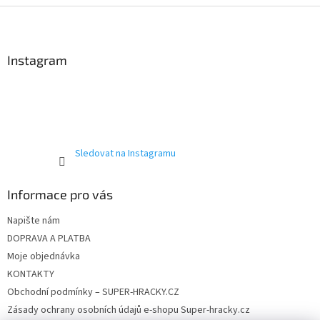
Z
á
p
a
Instagram
t
í
Sledovat na Instagramu
Informace pro vás
Napište nám
DOPRAVA A PLATBA
Moje objednávka
KONTAKTY
Obchodní podmínky – SUPER-HRACKY.CZ
Zásady ochrany osobních údajů e-shopu Super-hracky.cz