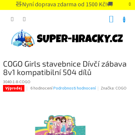
Přejít
🧸Nyní doprava zdarma od 1500 Kč!🚚
na
CZK
obsah
NÁKUP
KOŠÍK
COGO Girls stavebnice Dívčí zábava
8v1 kompatibilní 504 dílů
3040-1-8-COGO
Průměrné
6 hodnocení
Podrobnosti hodnocení
Značka:
COGO
Výprodej
hodnocení
produktu
je
5,0
z
5
hvězdiček.