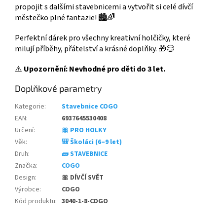
propojit s dalšími stavebnicemi a vytvořit si celé dívčí
městečko plné fantazie! 🏙️🌈
Perfektní dárek pro všechny kreativní holčičky, které
milují příběhy, přátelství a krásné doplňky. 🎁😊
⚠️
Upozornění: Nevhodné pro děti do 3 let.
Doplňkové parametry
Kategorie
:
Stavebnice COGO
EAN
:
6937645530408
Určení
:
🎀 PRO HOLKY
Věk
:
🎒 Školáci (6–9 let)
Druh
:
🧱 STAVEBNICE
Značka
:
COGO
Design
:
🎀 DÍVČÍ SVĚT
Výrobce
:
COGO
Kód produktu
:
3040-1-8-COGO