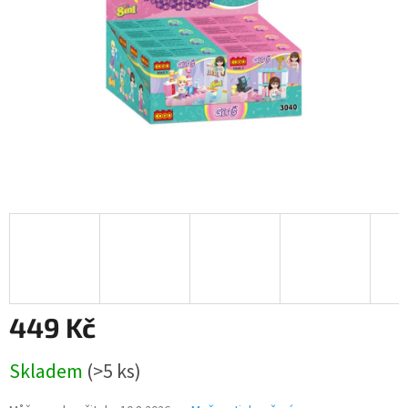
449 Kč
Měrná
Skladem
(>5 ks)
cena: