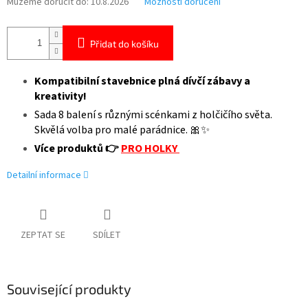
Můžeme doručit do:
10.8.2026
Možnosti doručení
Přidat do košíku
Kompatibilní stavebnice plná dívčí zábavy a
kreativity!
Sada 8 balení s různými scénkami z holčičího světa.
Skvělá volba pro malé parádnice. 🎀✨
Více produktů 👉
PRO HOLKY
Detailní informace
ZEPTAT SE
SDÍLET
Související produkty