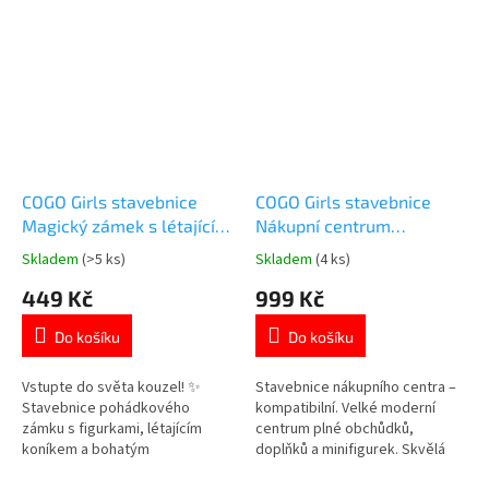
COGO Girls stavebnice
COGO Girls stavebnice
Magický zámek s létajícím
Nákupní centrum
koníkem kompatibilní 346
kompatibilní 810 dílů
Skladem
(>5 ks)
Skladem
(4 ks)
Průměrné
Průměrné
dílů
hodnocení
hodnocení
449 Kč
999 Kč
produktu
produktu
je
je
Do košíku
Do košíku
4,8
4,6
z
z
5
5
Vstupte do světa kouzel! ✨
Stavebnice nákupního centra –
hvězdiček.
hvězdiček.
Stavebnice pohádkového
kompatibilní. Velké moderní
zámku s figurkami, létajícím
centrum plné obchůdků,
koníkem a bohatým
doplňků a minifigurek. Skvělá
příslušenstvím přinese dětem
sada pro kreativní hraní i