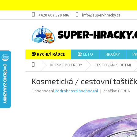
Přejít
na
obsah
+420 607 570 686
info@super-hracky.cz
🎁 RYCHLÝ RÁDCE
🏖️ LÉTO
HRAČKY
P
Domů
DĚTSKÉ POTŘEBY
CESTOVÁNÍ S DĚTMI
Kosmetická / cestovní taštič
Průměrné
3 hodnocení
Podrobnosti hodnocení
Značka:
CERDA
hodnocení
produktu
je
5,0
z
5
hvězdiček.