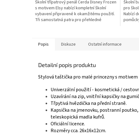
Školní třípatrový penál Cerda Disney Frozen
Školní b
z
z
s motivem Elsy nabízí kompletní školní
pro škol
5
5
vybavení připravené k okamžitému použití.
Nabízí d
hvězdiček.
hvězdič
Tři samostatná patra pro přehledné
pomůcky
uspořádání školních pomůcek. Praktické
Prostorn
provedení pro každodenní školní docházku.
zip. Pol
Oficiální licence Disney Frozen. 👉 Více
ramenní 
produktů...
nebo dro
Popis
Diskuze
Ostatní informace
Detailní popis produktu
Stylová taštička pro malé princezny s motivem
Univerzální použití - kosmetická / cestovn
Uzavírání na zip, vnitřní kapsičky na gumi
Třpytivá hvězdička na přední straně.
Kapsička na jmenovku, postranní poutko, 
teleskopická madla kufrů.
Oficiální licence.
Rozměry cca. 26x16x12cm.