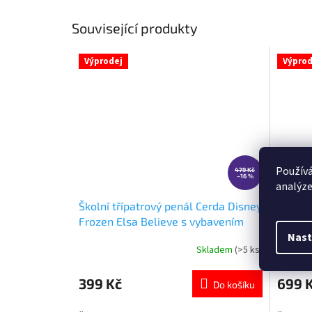
Související produkty
Výprodej
Výprod
Používá
479 Kč
–16 %
analýze
Školní třípatrový penál Cerda Disney
Školní
Frozen Elsa Believe s vybavením
fialový
Nast
Skladem
(>5 ks)
Průměrné
Průměr
hodnocení
hodnoce
produktu
produkt
399 Kč
699 
Do košíku
je
je
5,0
5,0