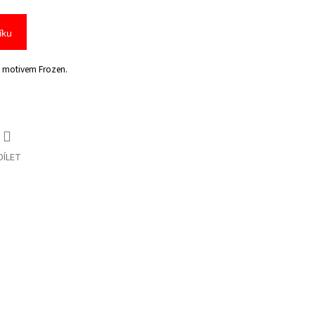
íku
s motivem Frozen.
DÍLET