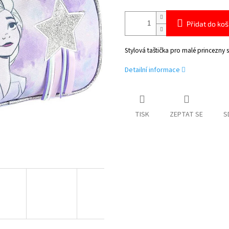
Přidat do koš
Stylová taštička pro malé princezny 
Detailní informace
TISK
ZEPTAT SE
S