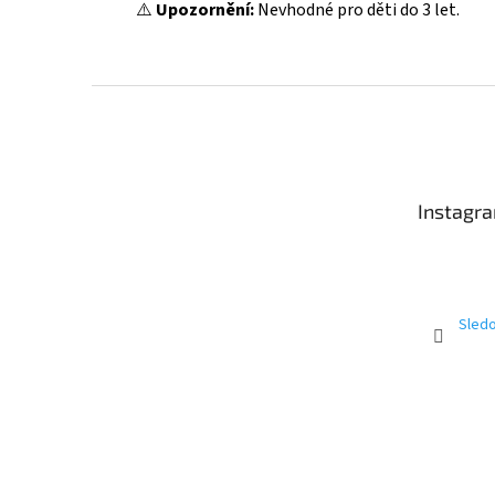
⚠️
Upozornění:
Nevhodné pro děti do 3 let.
Z
á
p
a
t
Instagr
í
Sledo