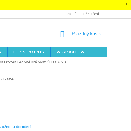
TAKTY
OBCHODNÍ PODMÍNKY – SUPER-HRACKY.CZ
CZK
Přihlášení
ZÁSADY OCHRAN
NÁKUPNÍ
Prázdný košík
KOŠÍK
Y
DĚTSKÉ POTŘEBY
🔥 VÝPRODEJ 🔥
ka Frozen Ledové království Elsa 26x16
21-3856
Možnosti doručení