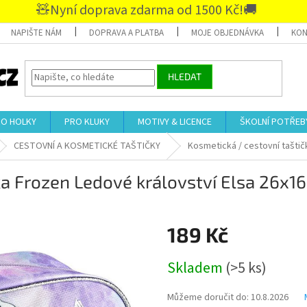
🧸Nyní doprava zdarma od 1500 Kč!🚚
NAPIŠTE NÁM
DOPRAVA A PLATBA
MOJE OBJEDNÁVKA
KON
HLEDAT
RO HOLKY
PRO KLUKY
MOTIVY & LICENCE
ŠKOLNÍ POTŘEB
CESTOVNÍ A KOSMETICKÉ TAŠTIČKY
Kosmetická / cestovní taštič
ka Frozen Ledové království Elsa 26x16
189 Kč
Měrná
Skladem
(>5 ks)
cena:
Můžeme doručit do:
10.8.2026