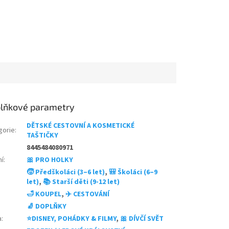
lňkové parametry
DĚTSKÉ CESTOVNÍ A KOSMETICKÉ
gorie
:
TAŠTIČKY
8445484080971
ní
:
🎀 PRO HOLKY
🧒 Předškoláci (3–6 let)
,
🎒 Školáci (6–9
let)
,
📚 Starší děti (9-12 let)
🛁 KOUPEL
,
✈️ CESTOVÁNÍ
🧦 DOPLŇKY
a
:
⭐DISNEY, POHÁDKY & FILMY
,
🎀 DÍVČÍ SVĚT