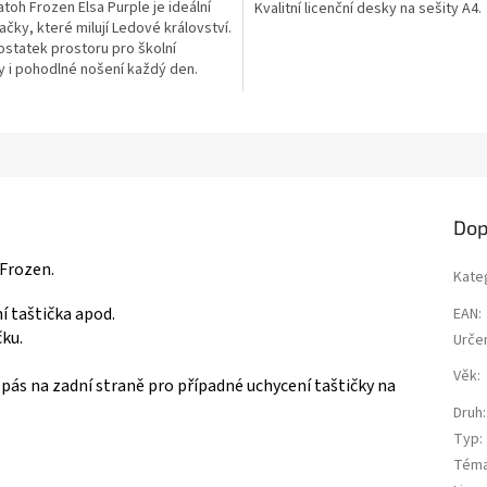
atoh Frozen Elsa Purple je ideální
Kvalitní licenční desky na sešity A4.
ačky, které milují Ledové království.
ostatek prostoru pro školní
ek.
 i pohodlné nošení každý den.
á hlavní komora a přední kapsa na
strovaná záda a nastavitelné
popruhy. Boční kapsy na láhev
bnosti....
Dop
 Frozen.
Kate
í taštička apod.
EAN
:
čku.
Urče
Věk
:
pás na zadní straně pro případné uchycení taštičky na
Druh
:
Typ
:
Tém