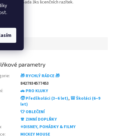
Sada 3ks licenčních razítek.
z
íky
5
ost.
hvězdiček.
lasím
lňkové parametry
gorie
:
🎁 RYCHLÝ RÁDCE 🎁
8427934577453
ní
:
🚗 PRO KLUKY
🧒 Předškoláci (3–6 let)
,
🎒 Školáci (6–9
let)
👕 OBLEČENÍ
🧣 ZIMNÍ DOPLŇKY
a
:
⭐DISNEY, POHÁDKY & FILMY
nce
:
MICKEY MOUSE