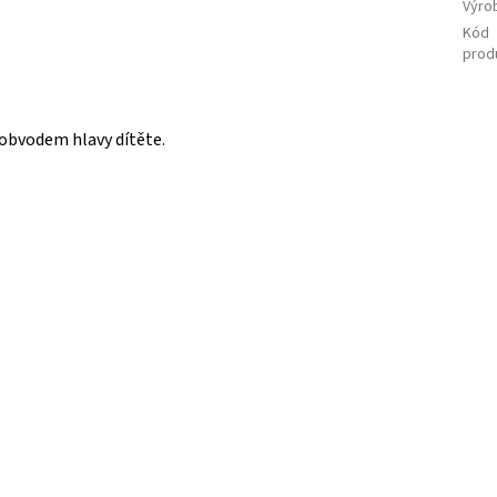
Výro
Kód
prod
 obvodem hlavy dítěte.