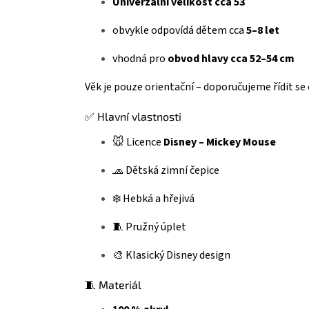
Univerzální velikost cca 53
obvykle odpovídá dětem cca
5–8 let
vhodná pro
obvod hlavy cca 52–54 cm
Věk je pouze orientační – doporučujeme řídit se
✅ Hlavní vlastnosti
🐭 Licence
Disney – Mickey Mouse
🧢 Dětská zimní čepice
❄️ Hebká a hřejivá
🧵 Pružný úplet
🎨 Klasický Disney design
🧵 Materiál