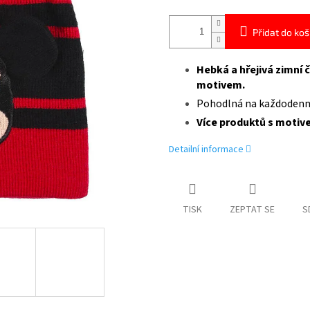
Přidat do koš
Hebká a hřejivá zimní 
motivem.
Pohodlná na každodenní
Více produktů s moti
Detailní informace
TISK
ZEPTAT SE
S