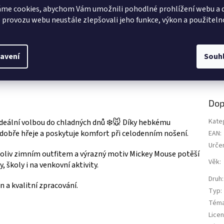
řejivá fleece deka, velmi příjemná
Stylová propiska s LED svítilnou.
z
me cookies, abychom Vám umožnili pohodlné prohlížení webu a d
.
5
 provozu webu neustále zlepšovali jeho funkce, výkon a použiteln
ek.
hvězdiček.
avení
Souh
Dop
Kate
ideální volbou do chladných dnů ❄️🐭 Díky hebkému
 dobře hřeje a poskytuje komfort při celodenním nošení.
EAN
:
Urče
oliv zimním outfitem a výrazný motiv Mickey Mouse potěší
Věk
:
 školy i na venkovní aktivity.
Druh
:
n a kvalitní zpracování.
Typ
:
Tém
Lice