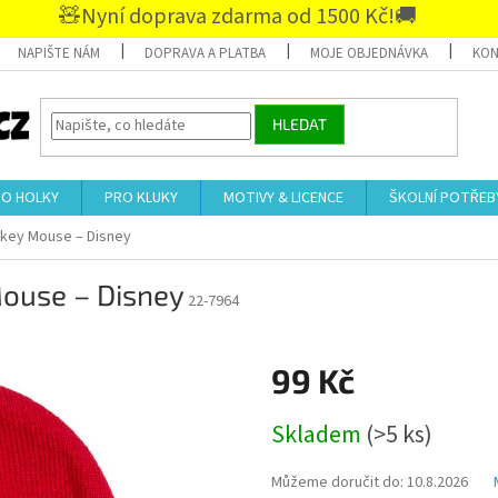
🧸Nyní doprava zdarma od 1500 Kč!🚚
NAPIŠTE NÁM
DOPRAVA A PLATBA
MOJE OBJEDNÁVKA
KON
HLEDAT
RO HOLKY
PRO KLUKY
MOTIVY & LICENCE
ŠKOLNÍ POTŘEB
ckey Mouse – Disney
Mouse – Disney
22-7964
99 Kč
Měrná
Skladem
(>5 ks)
cena:
Můžeme doručit do:
10.8.2026