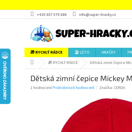
Přejít
na
obsah
+420 607 570 686
info@super-hracky.cz
🎁 RYCHLÝ RÁDCE
🏖️ LÉTO
HRAČKY
P
Domů
🎁 RYCHLÝ RÁDCE
Dětská zimní čepice Mi
Dětská zimní čepice Mickey 
Průměrné
1 hodnocení
Podrobnosti hodnocení
Značka:
CERDA
hodnocení
produktu
je
5,0
z
5
hvězdiček.