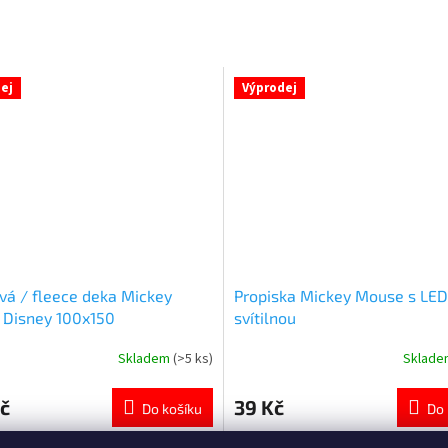
ej
Výprodej
vá / fleece deka Mickey
Propiska Mickey Mouse s LED
Disney 100x150
svítilnou
Skladem
(>5 ks)
Sklad
né
Průměrné
ní
hodnocení
u
produktu
č
39 Kč
Do košíku
Do 
je
5,0