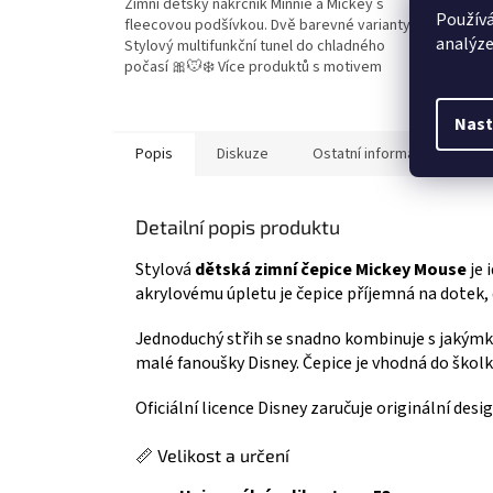
Zimní dětský nákrčník Minnie a Mickey s
Dětská h
z
z
Používá
fleecovou podšívkou. Dvě barevné varianty.
na dotek
5
5
analýze
Stylový multifunkční tunel do chladného
hvězdiček.
hvězdič
počasí 🎀🐭❄️ Více produktů s motivem
👉 MINNIE
Nast
Popis
Diskuze
Ostatní informace
Detailní popis produktu
Stylová
dětská zimní čepice Mickey Mouse
je 
akrylovému úpletu je čepice příjemná na dotek,
Jednoduchý střih se snadno kombinuje s jakýmk
malé fanoušky Disney. Čepice je vhodná do školky,
Oficiální licence Disney zaručuje originální desig
📏 Velikost a určení