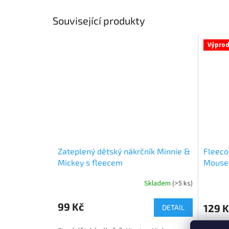
Související produkty
Výprod
Zateplený dětský nákrčník Minnie &
Fleeco
Mickey s fleecem
Mouse 
Skladem
(>5 ks)
Průměrné
Průměr
hodnocení
hodnoce
produktu
produkt
99 Kč
129 K
DETAIL
je
je
4,8
5,0