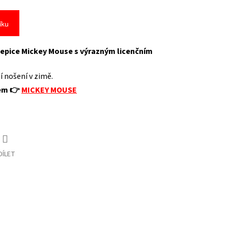
íku
čepice
Mickey Mouse
s výrazným licenčním
 nošení v zimě.
vem 👉
MICKEY MOUSE
DÍLET