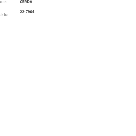
bce
:
CERDA
22-7964
uktu
: