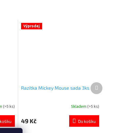
Výprodej
Další
Razítka Mickey Mouse sada 3ks
produkt
em
(>5 ks)
Skladem
(>5 ks)
Průměrné
hodnocení
produktu
49 Kč
košíku
Do košíku
je
5,0