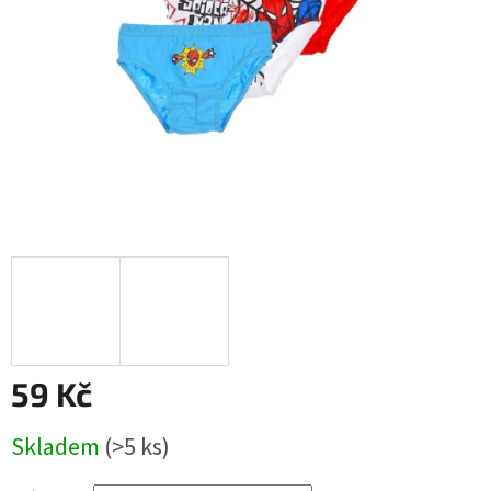
59 Kč
Měrná
Skladem
(>5 ks)
cena: