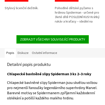
z
z
5
5
Stylový licenční deštník.
Pohodlné dětské pyžamo s
hvězdiček.
hvězdiček.
hrdinou Spiderman - určené pro
3leté dítě POSLEDNÍ KUS! Krátký
rukáv a kraťasy – ideální na
teplé noci. 🕸️ Více produktů s
motivem Spidermana najdete
👉 zde.
ZOBRAZIT VŠECHNY SOUVISEJÍCÍ PRODUKTY
Popis
Diskuze
Ostatní informace
Detailní popis produktu
Chlapecké bavlněné slipy Spiderman 3 ks 2–3 roky
Chlapecké bavlněné slipy Spiderman jsou skvělou volbou
pro nejmenší fanoušky legendárního superhrdiny Marvel.
Barevné motivy se Spidermanem zpříjemní každodenní
oblékání a potěší každého malého hrdinu.