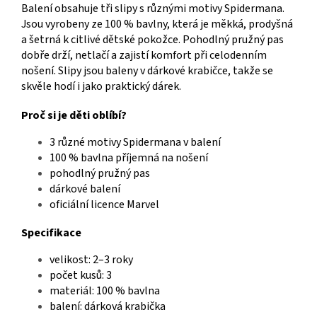
Balení obsahuje tři slipy s různými motivy Spidermana.
Jsou vyrobeny ze 100 % bavlny, která je měkká, prodyšná
a šetrná k citlivé dětské pokožce. Pohodlný pružný pas
dobře drží, netlačí a zajistí komfort při celodenním
nošení. Slipy jsou baleny v dárkové krabičce, takže se
skvěle hodí i jako praktický dárek.
Proč si je děti oblíbí?
3 různé motivy Spidermana v balení
100 % bavlna příjemná na nošení
pohodlný pružný pas
dárkové balení
oficiální licence Marvel
Specifikace
velikost: 2–3 roky
počet kusů: 3
materiál: 100 % bavlna
balení: dárková krabička