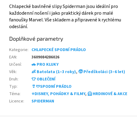
Chlapecké bavlněné slipy Spiderman jsou ideální pro
každodenní nošení i jako praktický dárek pro malé
fanoušky Marvel. Vše skladem a připravené k rychlému
odeslání.
Doplňkové parametry
Kategorie
:
CHLAPECKÉ SPODNÍ PRÁDLO
EAN
:
3609084286026
Určení
:
🚗 PRO KLUKY
Věk
:
👶 Batolata (1–3 roky)
,
🧒 Předškoláci (3–6 let)
Druh
:
👕 OBLEČENÍ
Typ
:
👙🩲SPODNÍ PRÁDLO
Téma
:
⭐DISNEY, POHÁDKY & FILMY
,
🦸 HRDINOVÉ & AKCE
Licence
:
SPIDERMAN
Z
á
p