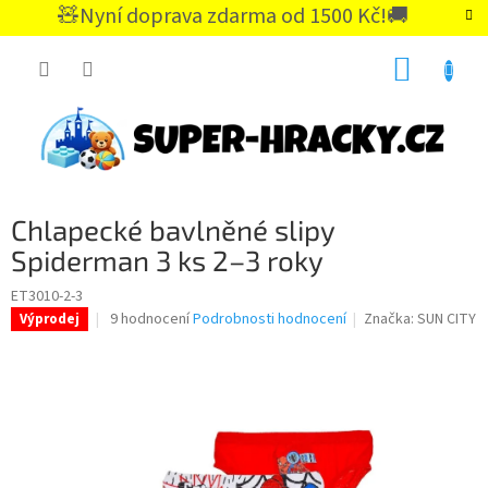
Přejít
🧸Nyní doprava zdarma od 1500 Kč!🚚
na
CZK
obsah
NÁKUP
KOŠÍK
Chlapecké bavlněné slipy
Spiderman 3 ks 2–3 roky
ET3010-2-3
Průměrné
9 hodnocení
Podrobnosti hodnocení
Značka:
SUN CITY
Výprodej
hodnocení
produktu
je
5,0
z
5
hvězdiček.