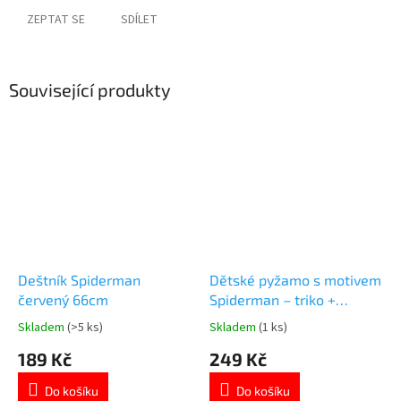
ZEPTAT SE
SDÍLET
Související produkty
Deštník Spiderman
Dětské pyžamo s motivem
červený 66cm
Spiderman – triko +
kraťasy pro 3leté dítě
Skladem
(>5 ks)
Skladem
(1 ks)
Průměrné
Průměrné
hodnocení
hodnocení
189 Kč
249 Kč
produktu
produktu
je
je
Do košíku
Do košíku
4,7
5,0