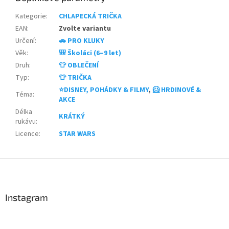
Kategorie
:
CHLAPECKÁ TRIČKA
EAN
:
Zvolte variantu
Určení
:
🚗 PRO KLUKY
Věk
:
🎒 Školáci (6–9 let)
Druh
:
👕 OBLEČENÍ
Typ
:
👕 TRIČKA
⭐DISNEY, POHÁDKY & FILMY
,
🦸 HRDINOVÉ &
Téma
:
AKCE
Délka
KRÁTKÝ
rukávu
:
Licence
:
STAR WARS
Z
á
p
a
Instagram
t
í