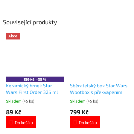
Související produkty
Akce
139 Kč
–35 %
Keramický hrnek Star
Sběratelský box Star Wars
Wars First Order 325 ml
Wootbox s překvapením
Skladem
(>5 ks)
Skladem
(>5 ks)
Průměrné
Průměrné
hodnocení
hodnocení
89 Kč
799 Kč
produktu
produktu
je
je
Do košíku
Do košíku
4,7
5,0
z
z