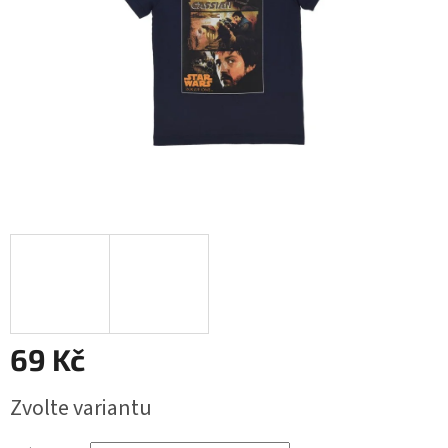
69 Kč
Měrná
Zvolte variantu
cena: