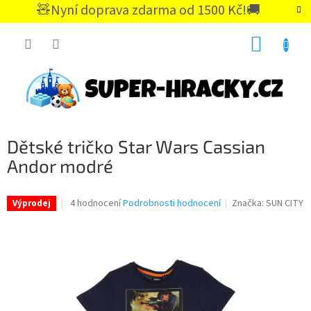
Přejít
🧸Nyní doprava zdarma od 1500 Kč!🚚
na
CZK
obsah
NÁKUP
KOŠÍK
Dětské tričko Star Wars Cassian
Andor modré
Průměrné
4 hodnocení
Podrobnosti hodnocení
Značka:
SUN CITY
Výprodej
hodnocení
produktu
je
5,0
z
5
hvězdiček.