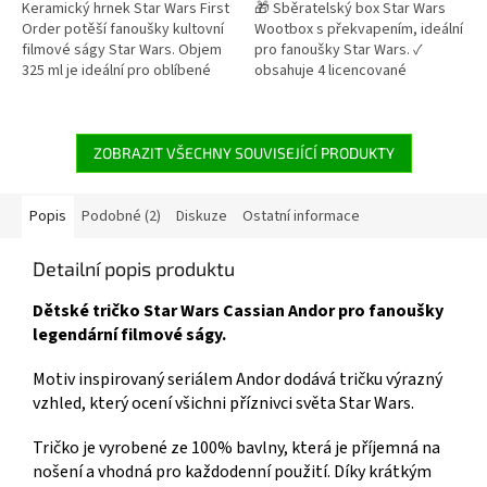
5
5
Keramický hrnek Star Wars First
🎁 Sběratelský box Star Wars
hvězdiček.
hvězdiček.
Order potěší fanoušky kultovní
Wootbox s překvapením, ideální
filmové ságy Star Wars. Objem
pro fanoušky Star Wars. ✓
325 ml je ideální pro oblíbené
obsahuje 4 licencované
teplé i studené nápoje. Kvalitní
produkty ✓ hrnek, tričko,
keramické provedení. Vhodný
kšiltovka a figurka ✓ skvělý
do mikrovlnné trouby i myčky
dárek pro fanoušky 👉 Více
nádobí. Oficiální licence Star
produktů s motivem Star Wars
ZOBRAZIT VŠECHNY SOUVISEJÍCÍ PRODUKTY
Wars. 👉 Více produktů Star
Wars
Popis
Podobné (2)
Diskuze
Ostatní informace
Detailní popis produktu
Dětské tričko Star Wars Cassian Andor pro fanoušky
legendární filmové ságy.
Motiv inspirovaný seriálem Andor dodává tričku výrazný
vzhled, který ocení všichni příznivci světa Star Wars.
Tričko je vyrobené ze 100% bavlny, která je příjemná na
nošení a vhodná pro každodenní použití. Díky krátkým